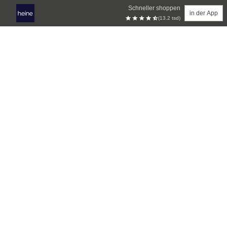
Schneller shoppen
in der App
(13.2 tsd)
Zum Hauptinhalt springen