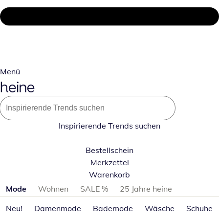
Menü
Inspirierende Trends suchen
Bestellschein
Merkzettel
Warenkorb
Produktkategorien überspringen
Mode
Wohnen
SALE %
25 Jahre heine
Neu!
Damenmode
Bademode
Wäsche
Schuhe