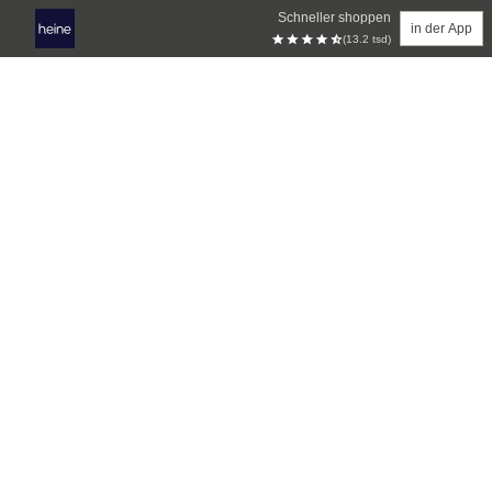
Schneller shoppen
in der App
(13.2 tsd)
Zum Hauptinhalt springen