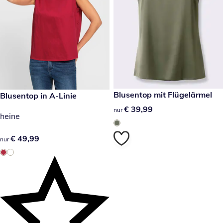
€ 39,99
Blusentop mit Flügelärmel
€ 49,99
Blusentop in A-Linie
€ 39,99
€ 39,99
nur
heine
€ 49,99
€ 49,99
nur