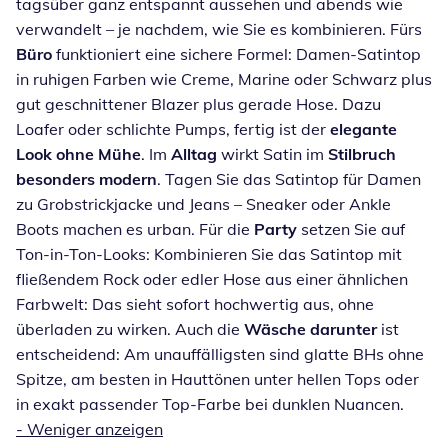
tagsüber ganz entspannt aussehen und abends wie
verwandelt – je nachdem, wie Sie es kombinieren. Fürs
Büro
funktioniert eine sichere Formel: Damen-Satintop
in ruhigen Farben wie Creme, Marine oder Schwarz plus
gut geschnittener Blazer plus gerade Hose. Dazu
Loafer oder schlichte Pumps, fertig ist der
elegante
Look ohne Mühe
. Im
Alltag
wirkt Satin im
Stilbruch
besonders modern
. Tagen Sie das Satintop für Damen
zu Grobstrickjacke und Jeans – Sneaker oder Ankle
Boots machen es urban. Für die
Party
setzen Sie auf
Ton-in-Ton-Looks: Kombinieren Sie das Satintop mit
fließendem Rock oder edler Hose aus einer ähnlichen
Farbwelt: Das sieht sofort hochwertig aus, ohne
überladen zu wirken. Auch die
Wäsche
darunter
ist
entscheidend: Am unauffälligsten sind glatte BHs ohne
Spitze, am besten in Hauttönen unter hellen Tops oder
in exakt passender Top-Farbe bei dunklen Nuancen.
-
Weniger anzeigen