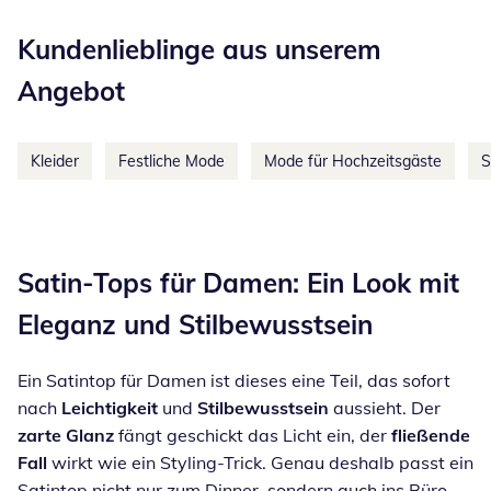
Kategorie-Empfehlungen überspringen
Kundenlieblinge aus unserem
Angebot
Kleider
Festliche Mode
Mode für Hochzeitsgäste
S
Inspirationstext überspringen
Satin-Tops für Damen: Ein Look mit
Eleganz und Stilbewusstsein
Ein Satintop für Damen ist dieses eine Teil, das sofort
nach
Leichtigkeit
und
Stilbewusstsein
aussieht. Der
zarte
Glanz
fängt geschickt das Licht ein, der
fließende
Fall
wirkt wie ein Styling-Trick. Genau deshalb passt ein
Satintop nicht nur zum Dinner, sondern auch ins Büro,