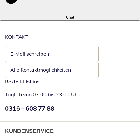
Chat
KONTAKT
E-Mail schreiben
Öffnet E-Mail-Client
Alle Kontaktmöglichkeiten
Bestell-Hotline
Täglich von 07:00 bis 23:00 Uhr
Numéro de téléphone:
0316 – 608 77 88
Öffnet Telefon
KUNDENSERVICE