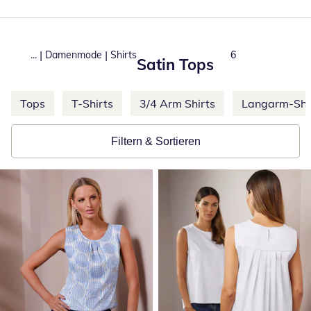
|
|
...
Damenmode
Shirts
Total number of p
6
Satin Tops
Weitere Kategorien überspringen
Tops
T-Shirts
3/4 Arm Shirts
Langarm-Shi
Filtern & Sortieren