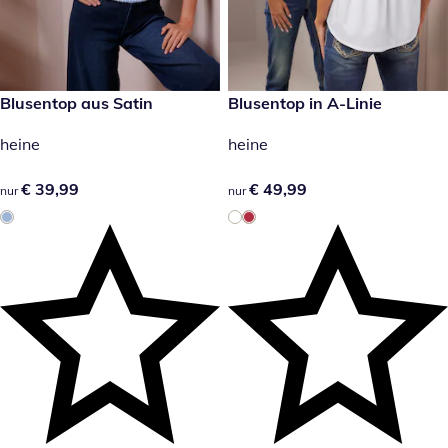
€ 39,99
Blusentop aus Satin
€ 49,99
Blusentop in A-Linie
heine
heine
€ 39,99
€ 39,99
€ 49,99
€ 49,99
nur
nur