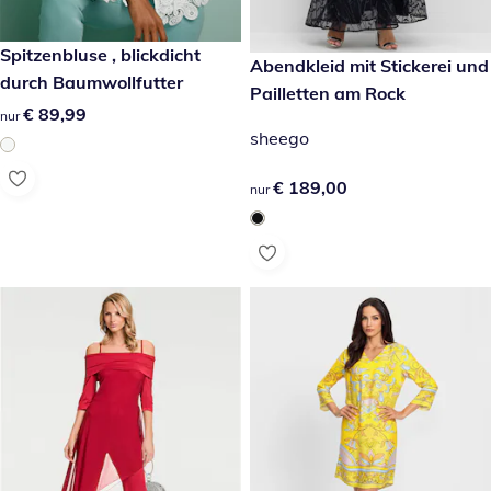
€ 89,99
Spitzenbluse , blickdicht
€ 189,00
Abendkleid mit Stickerei und
durch Baumwollfutter
Pailletten am Rock
€ 89,99
€ 89,99
nur
sheego
€ 189,00
€ 189,00
nur