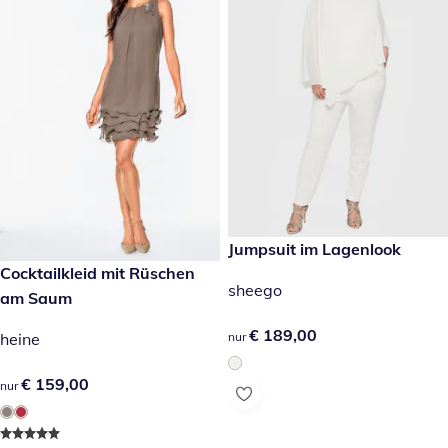
€ 189,00
Jumpsuit im Lagenlook
€ 159,00
Cocktailkleid mit Rüschen
sheego
am Saum
€ 189,00
€ 189,00
nur
heine
€ 159,00
€ 159,00
nur