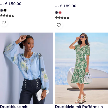
€ 159,00
€ 159,00
nur
€ 189,00
€ 189,00
nur
€ 59,99
Druckbluse mit
€ 74,99
Druckkleid mit Puffärmeln