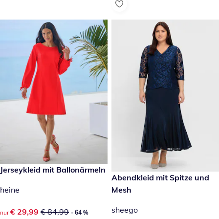
reduzierter Preis € 29,99, vorheriger Preis: € 84,99
Jerseykleid mit Ballonärmeln
- 64 %
€ 209,00
Abendkleid mit Spitze und
heine
Mesh
sheego
reduzierter Preis € 29,99, vorheriger Preis: € 84,99
€ 29,99
€ 84,99
nur
- 64 %