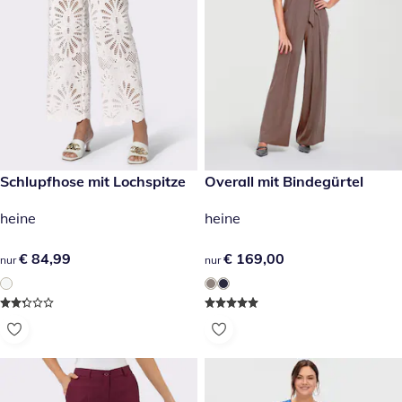
€ 84,99
Schlupfhose mit Lochspitze
€ 169,00
Overall mit Bindegürtel
heine
heine
€ 84,99
€ 84,99
€ 169,00
€ 169,00
nur
nur