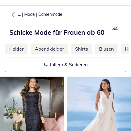
|
|
...
Mode
Damenmode
Total numb
565
Schicke Mode für Frauen ab 60
Weitere Kategorien überspringen
Kleider
Abendkleider
Shirts
Blusen
Ho
Filtern & Sortieren