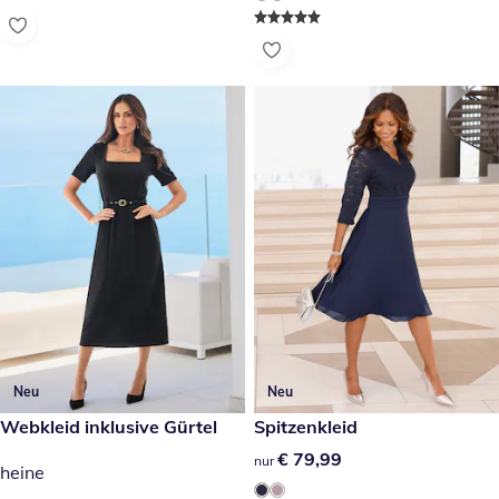
Neu
Neu
€ 84,99
Webkleid inklusive Gürtel
€ 79,99
Spitzenkleid
€ 79,99
€ 79,99
nur
heine