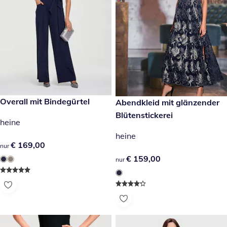
€ 169,00
Overall mit Bindegürtel
€ 159,00
Abendkleid mit glänzender
Blütenstickerei
heine
heine
€ 169,00
€ 169,00
nur
€ 159,00
€ 159,00
nur