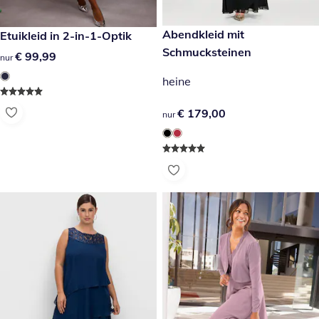
€ 179,00
Abendkleid mit
€ 99,99
Etuikleid in 2-in-1-Optik
Schmucksteinen
€ 99,99
€ 99,99
nur
heine
€ 179,00
€ 179,00
nur