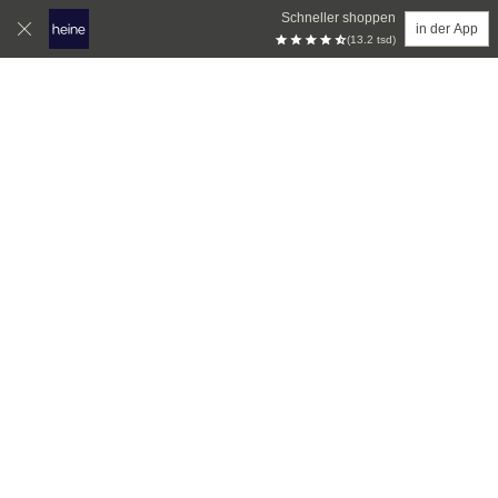
Schneller shoppen
in der App
(13.2 tsd)
Zum Hauptinhalt springen