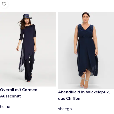
€ 159,00
Overall mit Carmen-
€ 189,00
Abendkleid in Wickeloptik,
Ausschnitt
aus Chiffon
heine
sheego