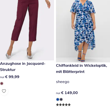
€ 99,99
Anzughose in Jacquard-
€ 149,00
Chiffonkleid in Wickeloptik,
Struktur
mit Blätterprint
€ 99,99
€ 99,99
nur
sheego
€ 149,00
€ 149,00
nur