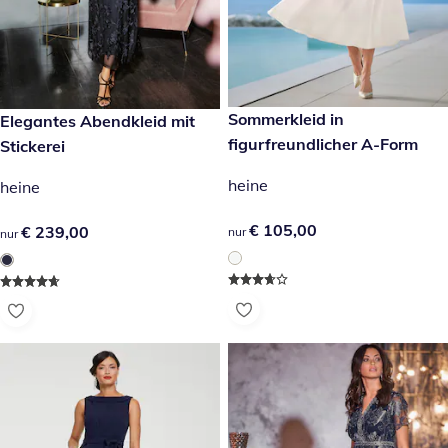
€ 105,00
Sommerkleid in
€ 239,00
Elegantes Abendkleid mit
figurfreundlicher A-Form
Stickerei
heine
heine
€ 105,00
€ 105,00
€ 239,00
€ 239,00
nur
nur