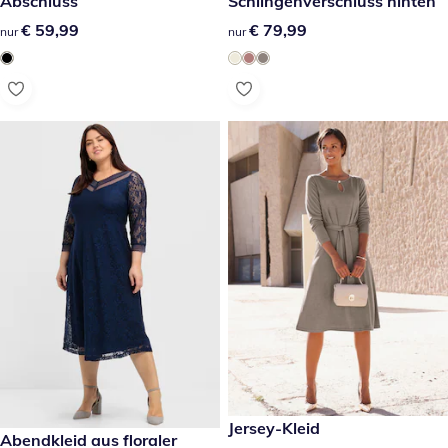
Abschluss
Schlingenverschluss hinten
€ 59,99
€ 59,99
€ 79,99
€ 79,99
nur
nur
€ 59,99
Jersey-Kleid
€ 159,00
Abendkleid aus floraler