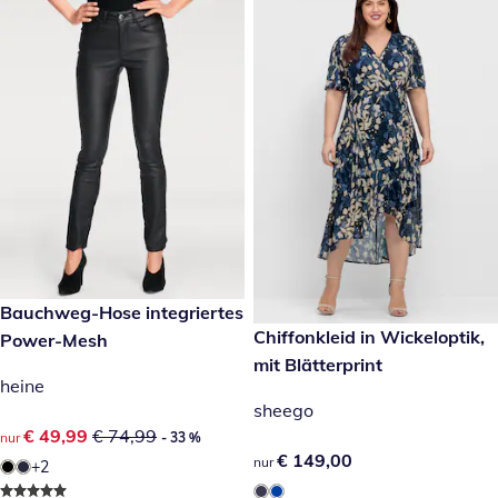
reduzierter Preis € 49,99, vorheriger Preis: € 74,99
Bauchweg-Hose integriertes
- 33 %
€ 149,00
Chiffonkleid in Wickeloptik,
Power-Mesh
mit Blätterprint
heine
sheego
reduzierter Preis € 49,99, vorheriger Preis: € 74,99
€ 49,99
€ 74,99
nur
- 33 %
€ 149,00
€ 149,00
nur
+2