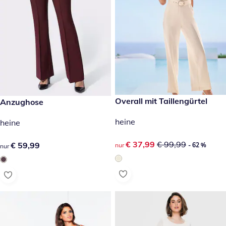
reduzierter Preis € 37,99, vor
Overall mit Taillengürtel
€ 59,99
Anzughose
- 62 %
heine
heine
reduzierter Preis € 37,99, vor
€ 37,99
€ 99,99
€ 59,99
€ 59,99
nur
- 62 %
nur