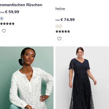
romantischen Rüschen
heine
€ 59,99
€ 59,99
nur
€ 74,99
€ 74,99
nur