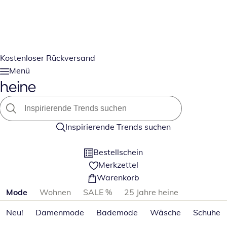
Kostenloser Rückversand
Menü
Inspirierende Trends suchen
Bestellschein
Merkzettel
Warenkorb
Produktkategorien überspringen
Mode
Wohnen
SALE %
25 Jahre heine
Neu!
Damenmode
Bademode
Wäsche
Schuhe