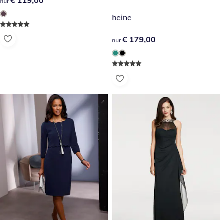
€ 119,00
€ 119,00
nur
heine
€ 179,00
€ 179,00
nur