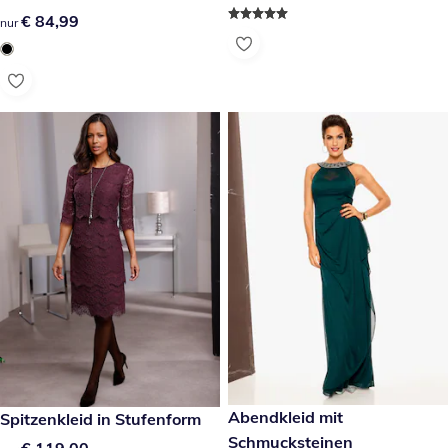
€ 84,99
€ 84,99
nur
€ 179,00
Abendkleid mit
€ 119,00
Spitzenkleid in Stufenform
Schmucksteinen