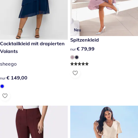
Neu
€ 79,99
Spitzenkleid
€ 149,00
Cocktailkleid mit drapierten
€ 79,99
€ 79,99
nur
Volants
sheego
€ 149,00
€ 149,00
nur