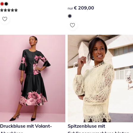
€ 209,00
€ 209,00
nur
€ 59,99
Druckbluse mit Volant-
€ 79,99
Spitzenbluse mit