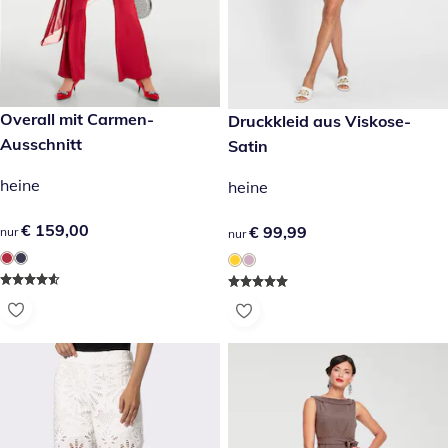
€ 159,00
Overall mit Carmen-
€ 99,99
Druckkleid aus Viskose-
Ausschnitt
Satin
heine
heine
€ 159,00
€ 159,00
€ 99,99
€ 99,99
nur
nur