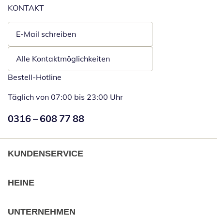
KONTAKT
E-Mail schreiben
Öffnet E-Mail-Client
Alle Kontaktmöglichkeiten
Bestell-Hotline
Täglich von 07:00 bis 23:00 Uhr
Numéro de téléphone:
0316 – 608 77 88
Öffnet Telefon
KUNDENSERVICE
HEINE
UNTERNEHMEN