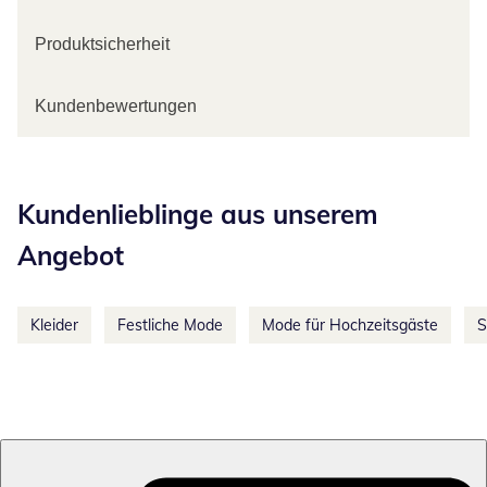
Produktsicherheit
Kundenbewertungen
Kategorie-Empfehlungen überspringen
Kundenlieblinge aus unserem
Angebot
Kleider
Festliche Mode
Mode für Hochzeitsgäste
S