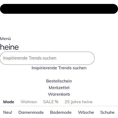
Menü
Inspirierende Trends suchen
Bestellschein
Merkzettel
Warenkorb
Produktkategorien überspringen
Mode
Wohnen
SALE %
25 Jahre heine
Neu!
Damenmode
Bademode
Wäsche
Schuhe