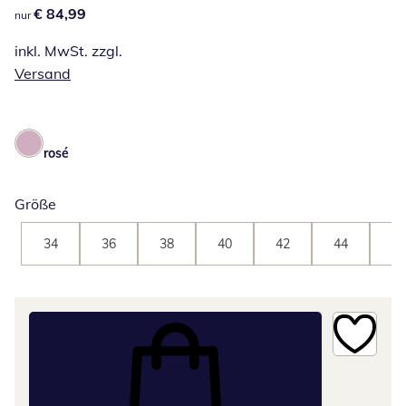
€ 84,99
€ 84,99
nur
inkl. MwSt. zzgl.
Versand
rosé
Größe
34
36
38
40
42
44
46