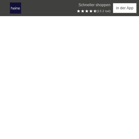
Schneller shoppen
in der App
(13.2 tsd)
Zum Hauptinhalt springen