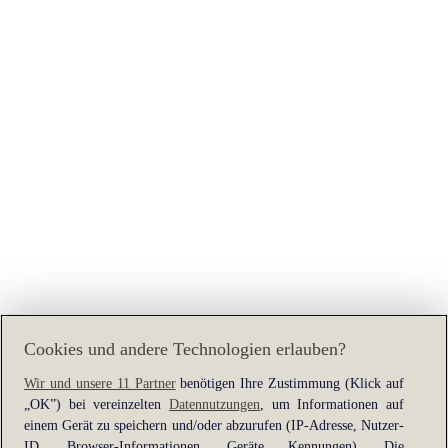
Cookies und andere Technologien erlauben?
Wir und unsere 11 Partner
benötigen Ihre Zustimmung (Klick auf
„OK”) bei vereinzelten
Datennutzungen
, um Informationen auf
Application error: a
client
-side exception has occurred while
einem Gerät zu speichern und/oder abzurufen (IP-Adresse, Nutzer-
loading
www.heine.at
(see the
browser console
for more
ID, Browser-Informationen, Geräte Kennungen). Die