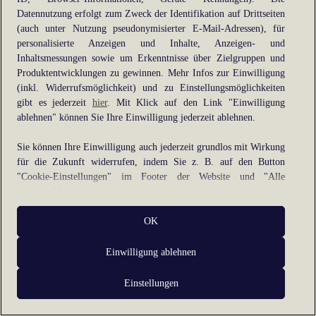
Datennutzung erfolgt zum Zweck der Identifikation auf Drittseiten
information).
(auch unter Nutzung pseudonymisierter E-Mail-Adressen), für
personalisierte Anzeigen und Inhalte, Anzeigen- und
Inhaltsmessungen sowie um Erkenntnisse über Zielgruppen und
Produktentwicklungen zu gewinnen. Mehr Infos zur Einwilligung
(inkl. Widerrufsmöglichkeit) und zu Einstellungsmöglichkeiten
gibt es jederzeit
hier
. Mit Klick auf den Link "Einwilligung
ablehnen" können Sie Ihre Einwilligung jederzeit ablehnen.
Sie können Ihre Einwilligung auch jederzeit grundlos mit Wirkung
für die Zukunft widerrufen, indem Sie z. B. auf den Button
"Cookie-Einstellungen" im Footer der Website und "Alle
ablehnen" klicken.
Datennutzungen
OK
Wir arbeiten mit Partnern zusammen, die von Ihrem Endgerät
Einwilligung ablehnen
abgerufene Daten (Trackingdaten) oder die von uns übermittelten
pseudonymisierten Daten zur Aussteuerung unserer Werbung sowie
Einstellungen
zu eigenen Zwecken (z.B. Profilbildungen) / zu Zwecken Dritter
verarbeiten. Vor diesem Hintergrund erfordert nicht nur die
Erhebung der Trackingdaten bzw. die Übermittlung Ihrer