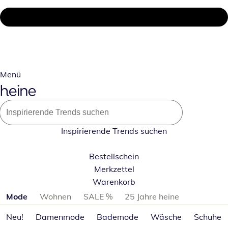
Menü
Inspirierende Trends suchen
Bestellschein
Merkzettel
Warenkorb
Produktkategorien überspringen
Mode
Wohnen
SALE %
25 Jahre heine
Neu!
Damenmode
Bademode
Wäsche
Schuhe