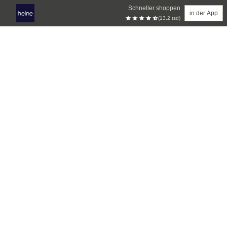
Schneller shoppen
in der App
(13.2 tsd)
Zum Hauptinhalt springen