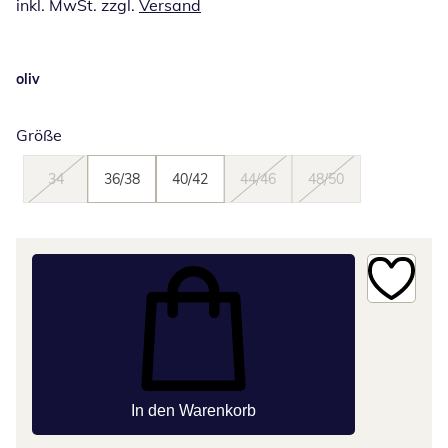
inkl. MwSt. zzgl.
Versand
oliv
Größe
34
36/38
40/42
44/46
48/50
In den Warenkorb