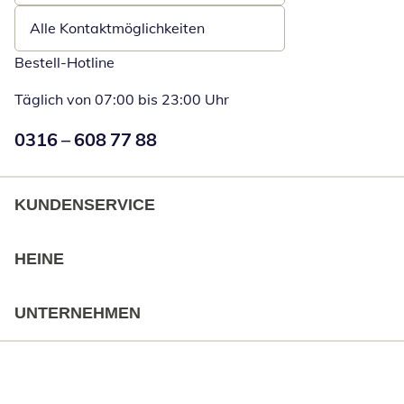
Alle Kontaktmöglichkeiten
Bestell-Hotline
Täglich von 07:00 bis 23:00 Uhr
Numéro de téléphone:
0316 – 608 77 88
Öffnet Telefon
KUNDENSERVICE
HEINE
UNTERNEHMEN