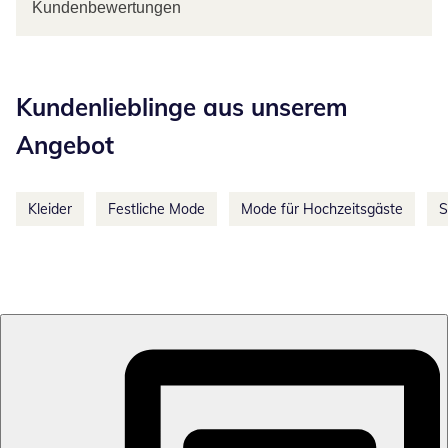
Kundenbewertungen
Kategorie-Empfehlungen überspringen
Kundenlieblinge aus unserem
Angebot
Kleider
Festliche Mode
Mode für Hochzeitsgäste
S