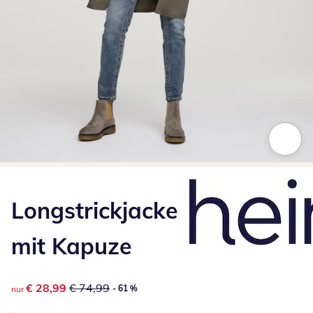
Zum Vergrößern auf das Bild klicken
Longstrickjacke
mit Kapuze
reduzierter Preis € 28,99, vorheriger Preis: € 74,99
€ 28,99
€ 74,99
- 61 %
nur