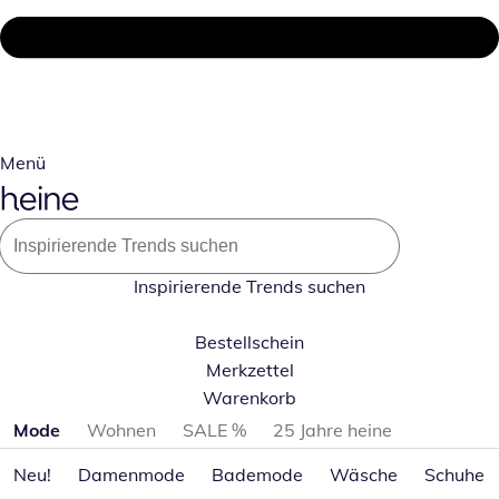
Menü
Inspirierende Trends suchen
Bestellschein
Merkzettel
Warenkorb
Produktkategorien überspringen
Mode
Wohnen
SALE %
25 Jahre heine
Neu!
Damenmode
Bademode
Wäsche
Schuhe