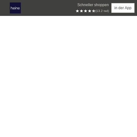
Schneller shoppen
in der App
(13.2 tsd)
Zum Hauptinhalt springen