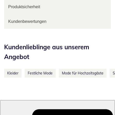
Produktsicherheit
Kundenbewertungen
Kategorie-Empfehlungen überspringen
Kundenlieblinge aus unserem
Angebot
Kleider
Festliche Mode
Mode für Hochzeitsgäste
S