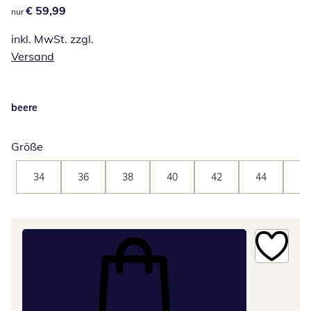
€ 59,99
€ 59,99
nur
inkl. MwSt. zzgl.
Versand
beere
Größe
34
36
38
40
42
44
46