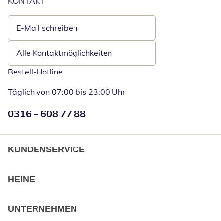
KONTAKT
E-Mail schreiben
Öffnet E-Mail-Client
Alle Kontaktmöglichkeiten
Bestell-Hotline
Täglich von 07:00 bis 23:00 Uhr
Numéro de téléphone:
0316 – 608 77 88
Öffnet Telefon
KUNDENSERVICE
HEINE
UNTERNEHMEN