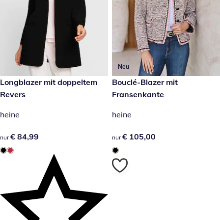
Neu
€ 84,99
Longblazer mit doppeltem
€ 105,00
Bouclé-Blazer mit
Revers
Fransenkante
heine
heine
€ 84,99
€ 84,99
€ 105,00
€ 105,00
nur
nur