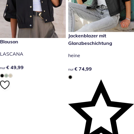
€ 74,99
Jackenblazer mit
€ 49,99
Blouson
Glanzbeschichtung
LASCANA
heine
€ 49,99
€ 49,99
nur
€ 74,99
€ 74,99
nur