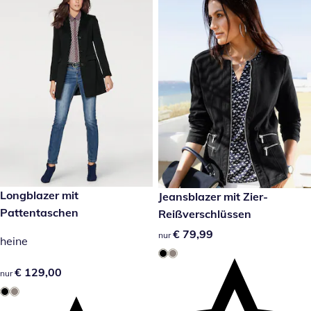
€ 129,00
Longblazer mit
€ 79,99
Jeansblazer mit Zier-
Pattentaschen
Reißverschlüssen
€ 79,99
€ 79,99
nur
heine
€ 129,00
€ 129,00
nur