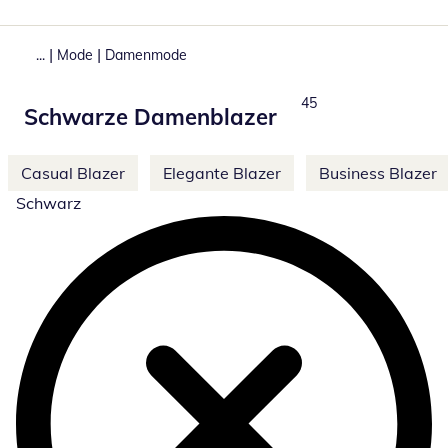
|
|
...
Mode
Damenmode
Total number of produc
45
Schwarze Damenblazer
Weitere Kategorien überspringen
Casual Blazer
Elegante Blazer
Business Blazer
Schwarz