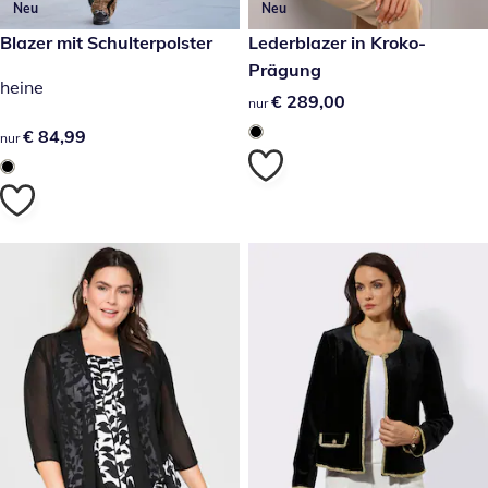
Neu
Neu
€ 84,99
Blazer mit Schulterpolster
€ 289,00
Lederblazer in Kroko-
Prägung
heine
€ 289,00
€ 289,00
nur
€ 84,99
€ 84,99
nur