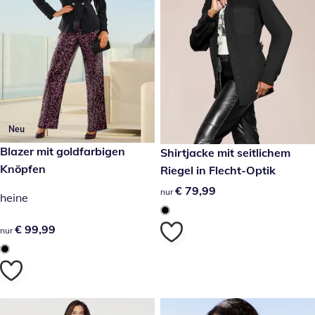
Neu
€ 99,99
Blazer mit goldfarbigen
€ 79,99
Shirtjacke mit seitlichem
Knöpfen
Riegel in Flecht-Optik
€ 79,99
€ 79,99
nur
heine
€ 99,99
€ 99,99
nur