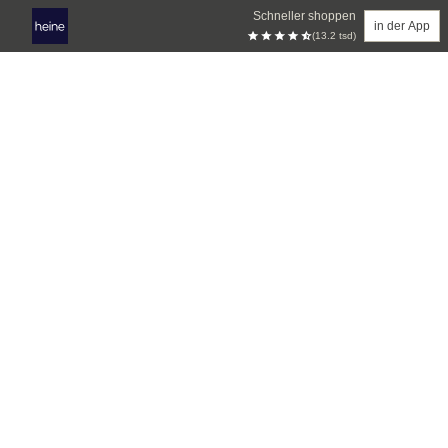
Schneller shoppen
in der App
(13.2 tsd)
Zum Hauptinhalt springen