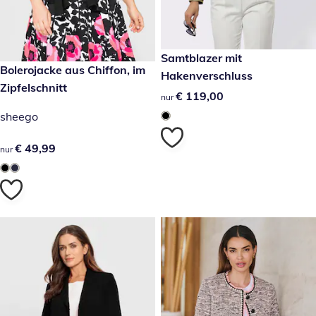
€ 119,00
Samtblazer mit
€ 49,99
Bolerojacke aus Chiffon, im
Hakenverschluss
Zipfelschnitt
€ 119,00
€ 119,00
nur
sheego
€ 49,99
€ 49,99
nur