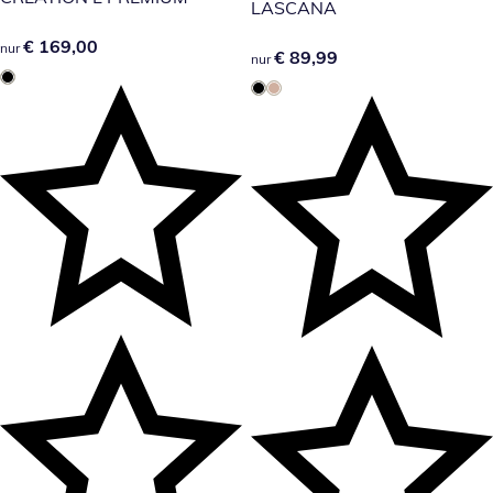
LASCANA
€ 169,00
€ 169,00
nur
€ 89,99
€ 89,99
nur