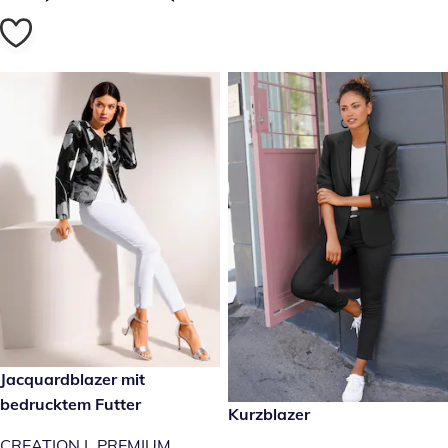
€ 169,00
Jacquardblazer mit
bedrucktem Futter
€ 89,99
Kurzblazer
CREATION L PREMIUM