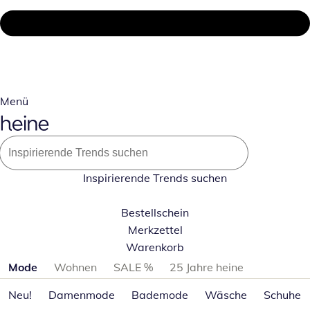
Menü
Inspirierende Trends suchen
Bestellschein
Merkzettel
Warenkorb
Produktkategorien überspringen
Mode
Wohnen
SALE %
25 Jahre heine
Neu!
Damenmode
Bademode
Wäsche
Schuhe