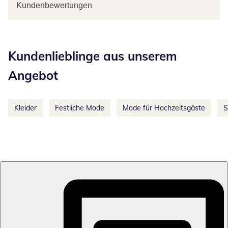
Kundenbewertungen
Kategorie-Empfehlungen überspringen
Kundenlieblinge aus unserem
Angebot
Kleider
Festliche Mode
Mode für Hochzeitsgäste
S