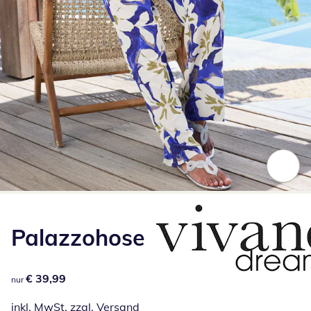
Zum Vergrößern auf das Bild klicken
Palazzohose
€ 39,99
€ 39,99
nur
inkl. MwSt. zzgl.
Versand