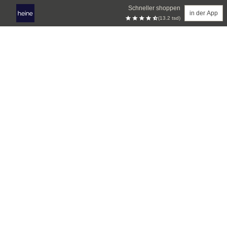
Schneller shoppen
in der App
(13.2 tsd)
Zum Hauptinhalt springen