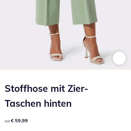
Zum Vergrößern auf das Bild klicken
Stoffhose mit Zier-
Taschen hinten
€ 59,99
€ 59,99
nur