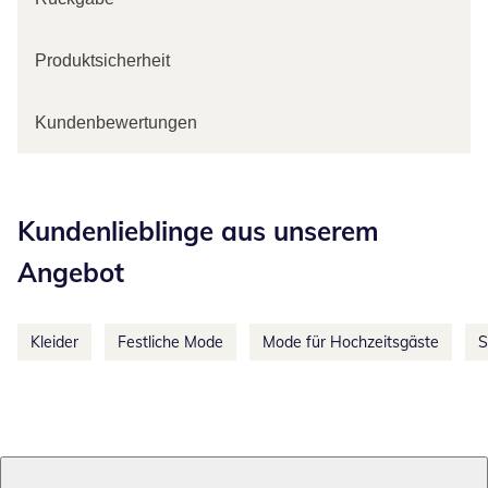
Produktsicherheit
Kundenbewertungen
Kategorie-Empfehlungen überspringen
Kundenlieblinge aus unserem
Angebot
Kleider
Festliche Mode
Mode für Hochzeitsgäste
S