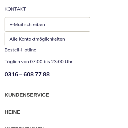
KONTAKT
E-Mail schreiben
Öffnet E-Mail-Client
Alle Kontaktmöglichkeiten
Bestell-Hotline
Täglich von 07:00 bis 23:00 Uhr
Numéro de téléphone:
0316 – 608 77 88
Öffnet Telefon
KUNDENSERVICE
HEINE