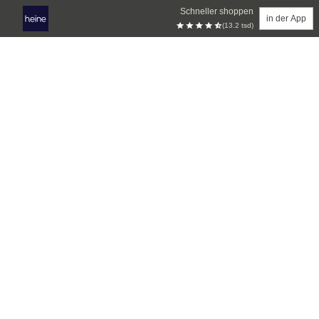
Schneller shoppen
in der App
(13.2 tsd)
Zum Hauptinhalt springen