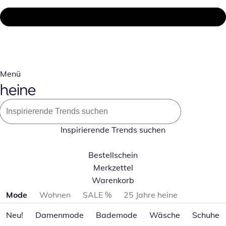
Menü
Inspirierende Trends suchen
Bestellschein
Merkzettel
Warenkorb
Produktkategorien überspringen
Mode
Wohnen
SALE %
25 Jahre heine
Neu!
Damenmode
Bademode
Wäsche
Schuhe