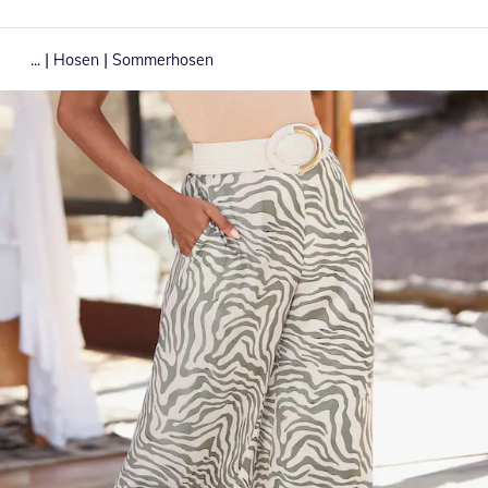
|
|
...
Hosen
Sommerhosen