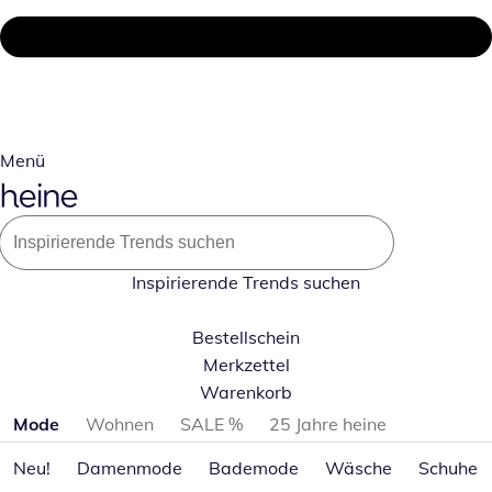
Menü
Inspirierende Trends suchen
Bestellschein
Merkzettel
Warenkorb
Produktkategorien überspringen
Mode
Wohnen
SALE %
25 Jahre heine
Neu!
Damenmode
Bademode
Wäsche
Schuhe