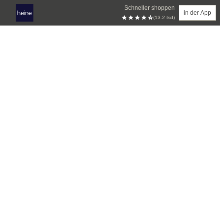
Schneller shoppen
in der App
(13.2 tsd)
Zum Hauptinhalt springen