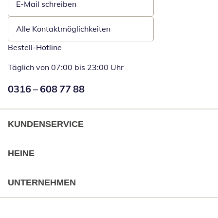
E-Mail schreiben
Öffnet E-Mail-Client
Alle Kontaktmöglichkeiten
Bestell-Hotline
Täglich von 07:00 bis 23:00 Uhr
Numéro de téléphone:
0316 – 608 77 88
Öffnet Telefon
KUNDENSERVICE
HEINE
UNTERNEHMEN