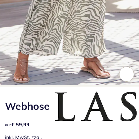
Zum Vergrößern auf das Bild klicken
Webhose
€ 59,99
€ 59,99
nur
inkl. MwSt. zzgl.