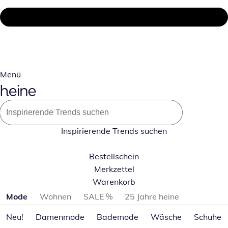
Menü
Inspirierende Trends suchen
Bestellschein
Merkzettel
Warenkorb
Produktkategorien überspringen
Mode
Wohnen
SALE %
25 Jahre heine
Neu!
Damenmode
Bademode
Wäsche
Schuhe