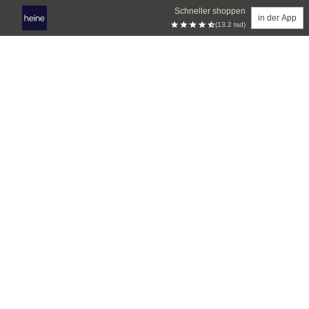
Schneller shoppen
in der App
(13.2 tsd)
Zum Hauptinhalt springen