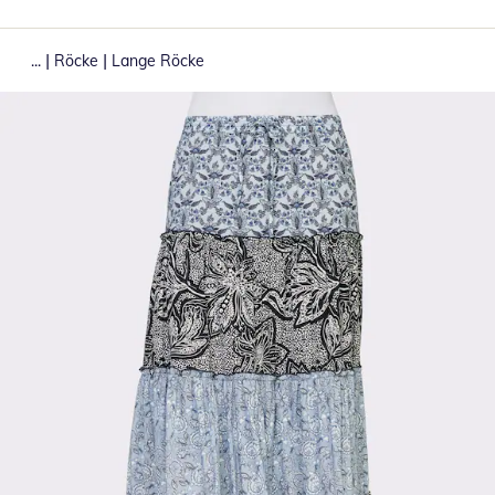
|
|
...
Röcke
Lange Röcke