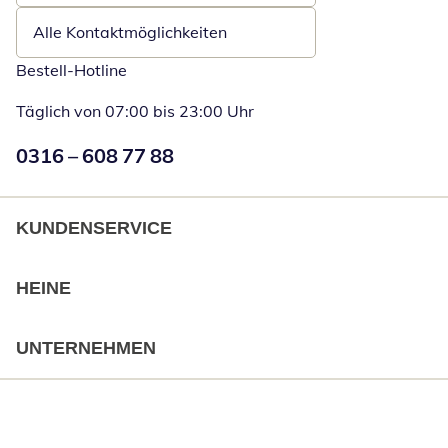
Alle Kontaktmöglichkeiten
Bestell-Hotline
Täglich von 07:00 bis 23:00 Uhr
Numéro de téléphone:
0316 – 608 77 88
Öffnet Telefon
KUNDENSERVICE
HEINE
UNTERNEHMEN