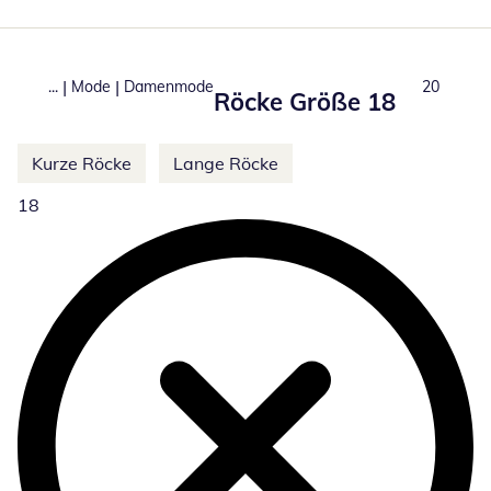
|
|
...
Mode
Damenmode
Total num
20
Röcke Größe 18
Weitere Kategorien überspringen
Kurze Röcke
Lange Röcke
18