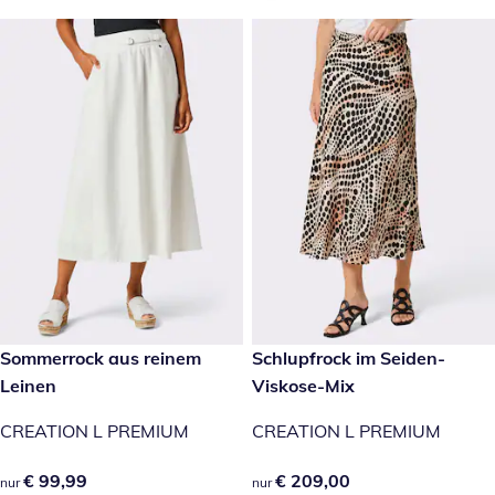
€ 99,99
Sommerrock aus reinem
€ 209,00
Schlupfrock im Seiden-
Leinen
Viskose-Mix
CREATION L PREMIUM
CREATION L PREMIUM
€ 99,99
€ 99,99
€ 209,00
€ 209,00
nur
nur