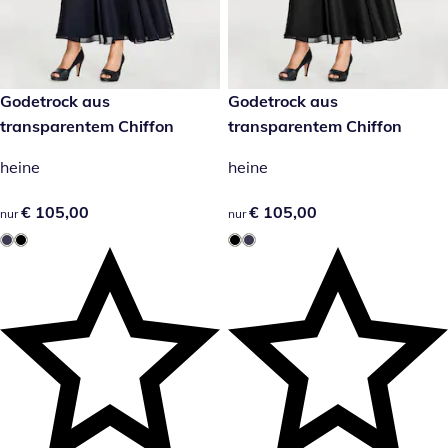
€ 105,00
Godetrock aus
€ 105,00
Godetrock aus
transparentem Chiffon
transparentem Chiffon
heine
heine
€ 105,00
€ 105,00
€ 105,00
€ 105,00
nur
nur