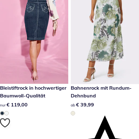
€ 119,00
Bleistiftrock in hochwertiger
€ 39,99
Bahnenrock mit Rundum-
Baumwoll-Qualität
Dehnbund
€ 119,00
€ 119,00
€ 39,99
€ 39,99
nur
ab