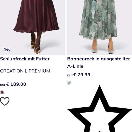
Neu
€ 189,00
Schlupfrock mit Futter
€ 79,99
Bahnenrock in ausgestellter
A-Linie
CREATION L PREMIUM
€ 79,99
€ 79,99
nur
€ 189,00
€ 189,00
nur