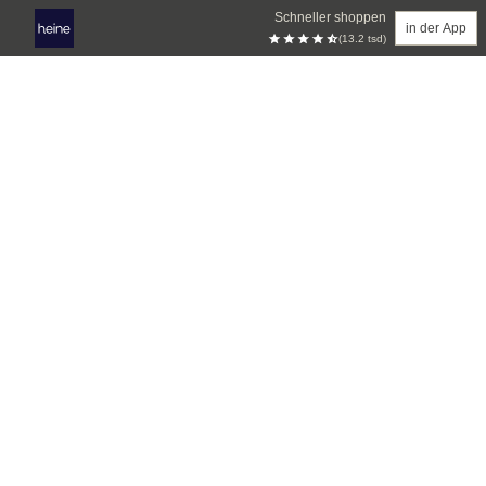
Schneller shoppen
in der App
(13.2 tsd)
Zum Hauptinhalt springen