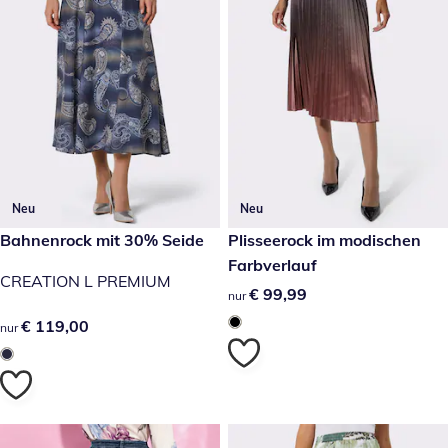
Neu
Neu
€ 119,00
Bahnenrock mit 30% Seide
€ 99,99
Plisseerock im modischen
Farbverlauf
CREATION L PREMIUM
€ 99,99
€ 99,99
nur
€ 119,00
€ 119,00
nur