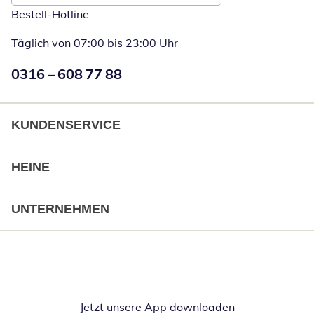
Bestell-Hotline
Täglich von 07:00 bis 23:00 Uhr
Numéro de téléphone:
0316 – 608 77 88
Öffnet Telefon
KUNDENSERVICE
HEINE
UNTERNEHMEN
Jetzt unsere App downloaden
Öffnet in neue