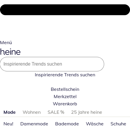
Menü
Inspirierende Trends suchen
Bestellschein
Merkzettel
Warenkorb
Produktkategorien überspringen
Mode
Wohnen
SALE %
25 Jahre heine
Neu!
Damenmode
Bademode
Wäsche
Schuhe