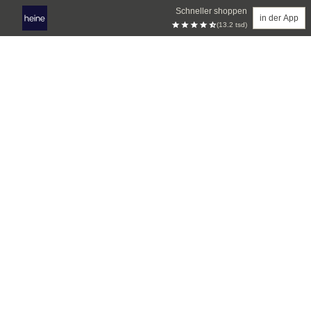
Schneller shoppen
in der App
(13.2 tsd)
Zum Hauptinhalt springen