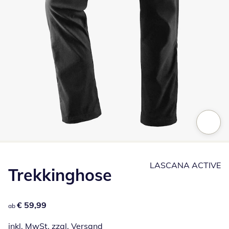
Zum Vergrößern auf das Bild klicken
LASCANA ACTIVE
Trekkinghose
€ 59,99
€ 59,99
ab
inkl. MwSt. zzgl.
Versand