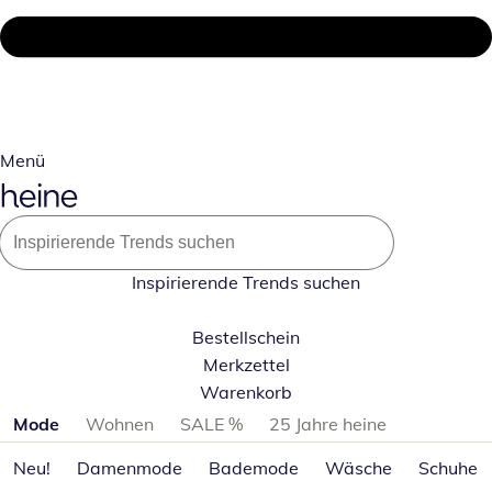
Menü
Inspirierende Trends suchen
Bestellschein
Merkzettel
Warenkorb
Produktkategorien überspringen
Mode
Wohnen
SALE %
25 Jahre heine
Neu!
Damenmode
Bademode
Wäsche
Schuhe