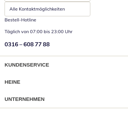
Alle Kontaktmöglichkeiten
Bestell-Hotline
Täglich von 07:00 bis 23:00 Uhr
Numéro de téléphone:
0316 – 608 77 88
Öffnet Telefon
KUNDENSERVICE
HEINE
UNTERNEHMEN