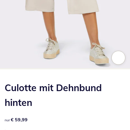
Zum Vergrößern auf das Bild klicken
Culotte mit Dehnbund
hinten
€ 59,99
€ 59,99
nur