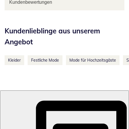
Kundenbewertungen
Kategorie-Empfehlungen überspringen
Kundenlieblinge aus unserem
Angebot
Kleider
Festliche Mode
Mode für Hochzeitsgäste
S