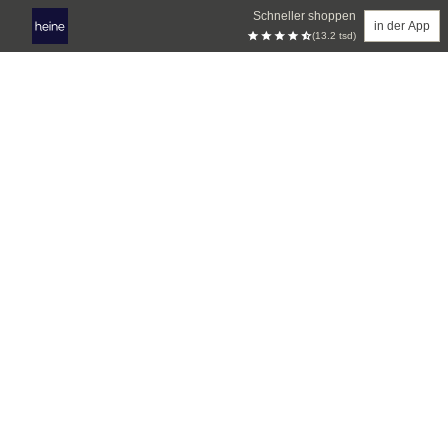
Schneller shoppen
in der App
(13.2 tsd)
Zum Hauptinhalt springen