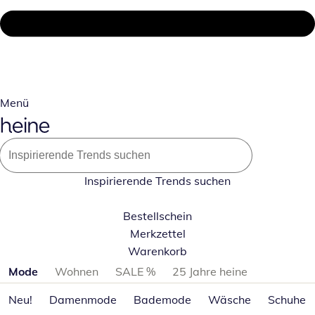
Menü
Inspirierende Trends suchen
Bestellschein
Merkzettel
Warenkorb
Produktkategorien überspringen
Mode
Wohnen
SALE %
25 Jahre heine
Neu!
Damenmode
Bademode
Wäsche
Schuhe