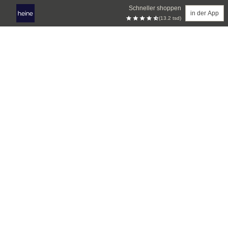
Schneller shoppen
in der App
(13.2 tsd)
Zum Hauptinhalt springen