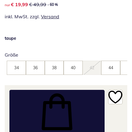
reduzierter Preis € 19,99, vorheriger Preis: € 49,99
€ 19,99
€ 49,99
- 60 %
nur
inkl. MwSt. zzgl.
Versand
taupe
Größe
34
36
38
40
42
44
46