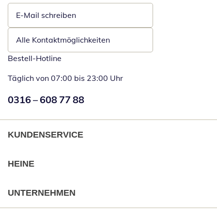
E-Mail schreiben
Öffnet E-Mail-Client
Alle Kontaktmöglichkeiten
Bestell-Hotline
Täglich von 07:00 bis 23:00 Uhr
Numéro de téléphone:
0316 – 608 77 88
Öffnet Telefon
KUNDENSERVICE
HEINE
UNTERNEHMEN