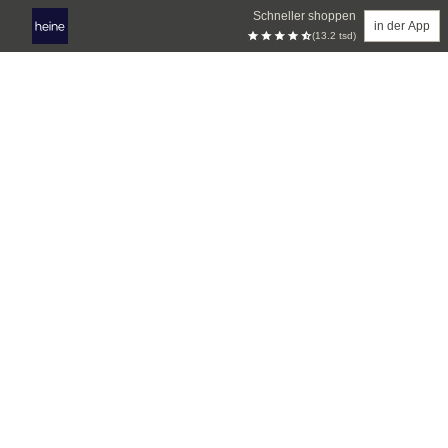
Schneller shoppen
in der App
(13.2 tsd)
Zum Hauptinhalt springen