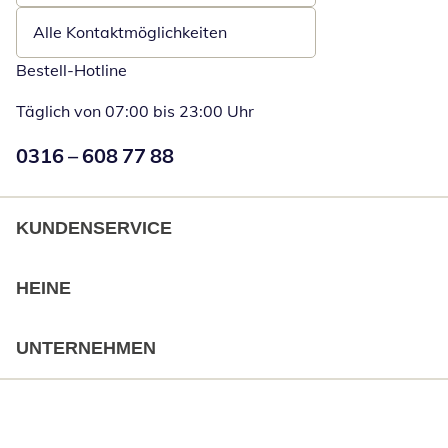
Alle Kontaktmöglichkeiten
Bestell-Hotline
Täglich von 07:00 bis 23:00 Uhr
Numéro de téléphone:
0316 – 608 77 88
Öffnet Telefon
KUNDENSERVICE
HEINE
UNTERNEHMEN