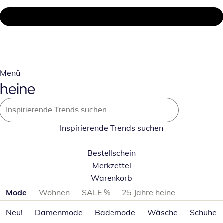
Menü
Inspirierende Trends suchen
Bestellschein
Merkzettel
Warenkorb
Produktkategorien überspringen
Mode
Wohnen
SALE %
25 Jahre heine
Neu!
Damenmode
Bademode
Wäsche
Schuhe