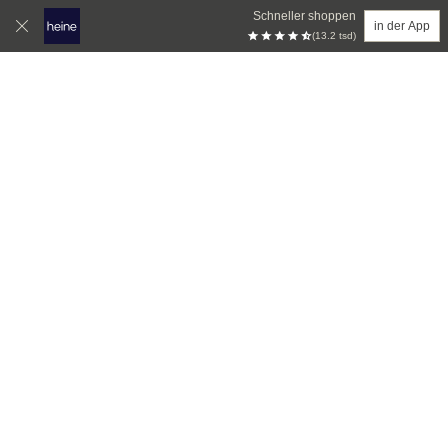
Schneller shoppen
in der App
(13.2 tsd)
Zum Hauptinhalt springen