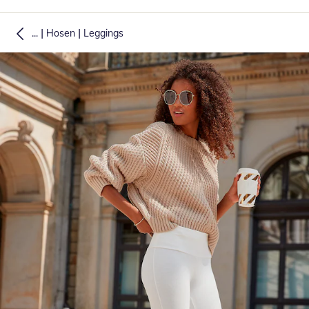
|
|
...
Hosen
Leggings