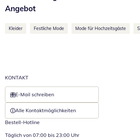
Angebot
Kleider
Festliche Mode
Mode für Hochzeitsgäste
S
KONTAKT
E-Mail schreiben
Öffnet E-Mail-Client
Alle Kontaktmöglichkeiten
Bestell-Hotline
Täglich von 07:00 bis 23:00 Uhr