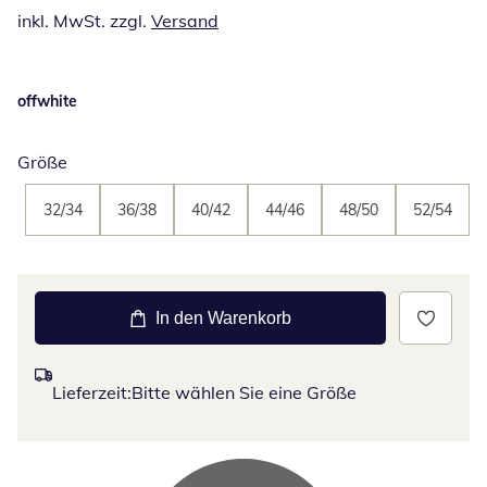
inkl. MwSt. zzgl.
Versand
offwhite
Größe
32/34
36/38
40/42
44/46
48/50
52/54
In den Warenkorb
Lieferzeit:
Bitte wählen Sie eine Größe