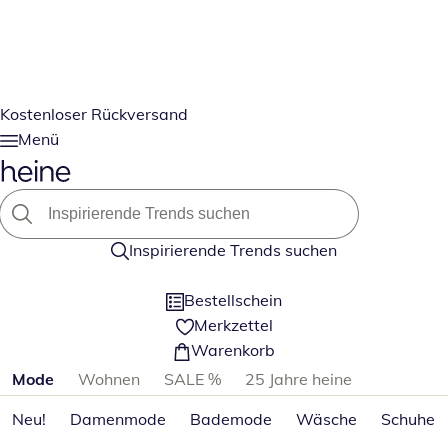
Kostenloser Rückversand
Menü
Inspirierende Trends suchen
Bestellschein
Merkzettel
Warenkorb
Produktkategorien überspringen
Mode
Wohnen
SALE %
25 Jahre heine
Neu!
Damenmode
Bademode
Wäsche
Schuhe