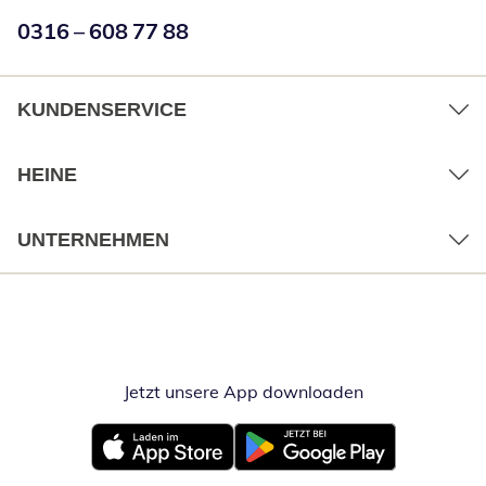
Numéro de téléphone:
0316 – 608 77 88
Öffnet Telefon
KUNDENSERVICE
HEINE
UNTERNEHMEN
Jetzt unsere App downloaden
Öffnet in neue
Öffnet in neuem Fenster
Öffnet in neuem Fenster