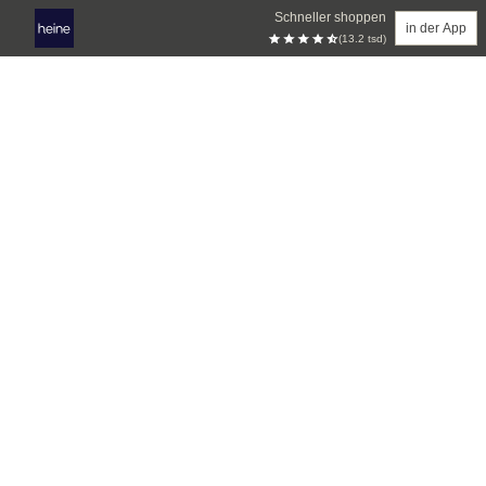
Schneller shoppen
in der App
(13.2 tsd)
Zum Hauptinhalt springen