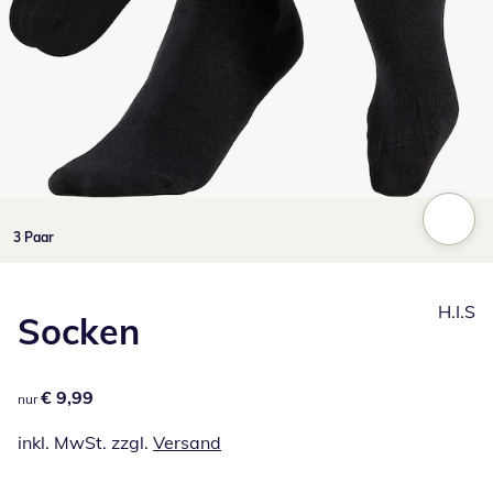
Zum Vergrößern auf das Bild klicken
3 Paar
H.I.S
Socken
€ 9,99
€ 9,99
nur
inkl. MwSt. zzgl.
Versand