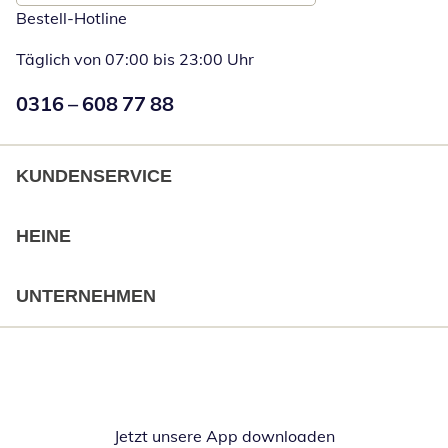
Bestell-Hotline
Täglich von 07:00 bis 23:00 Uhr
Numéro de téléphone:
0316 – 608 77 88
Öffnet Telefon
KUNDENSERVICE
HEINE
UNTERNEHMEN
Jetzt unsere App downloaden
Öffnet in neue