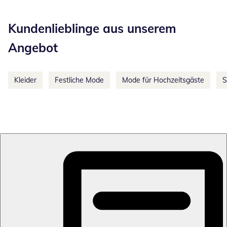
Kategorie-Empfehlungen überspringen
Kundenlieblinge aus unserem
Angebot
Kleider
Festliche Mode
Mode für Hochzeitsgäste
S