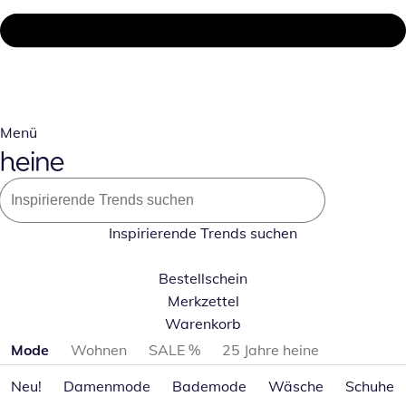
Menü
Inspirierende Trends suchen
Bestellschein
Merkzettel
Warenkorb
Produktkategorien überspringen
Mode
Wohnen
SALE %
25 Jahre heine
Neu!
Damenmode
Bademode
Wäsche
Schuhe