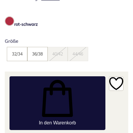
rot-schwarz
Größe
32/34
36/38
40/42
44/46
In den Warenkorb