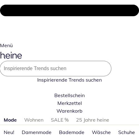
Menü
Inspirierende Trends suchen
Bestellschein
Merkzettel
Warenkorb
Produktkategorien überspringen
Mode
Wohnen
SALE %
25 Jahre heine
Neu!
Damenmode
Bademode
Wäsche
Schuhe