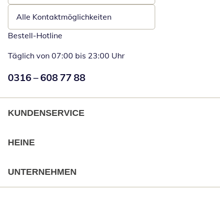
Alle Kontaktmöglichkeiten
Bestell-Hotline
Täglich von 07:00 bis 23:00 Uhr
Numéro de téléphone:
0316 – 608 77 88
Öffnet Telefon
KUNDENSERVICE
HEINE
UNTERNEHMEN