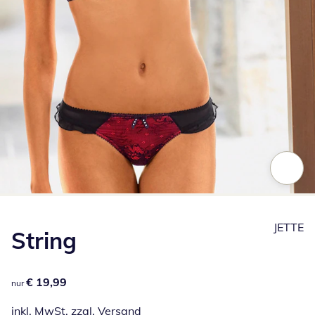
Zum Vergrößern auf das Bild klicken
JETTE
String
€ 19,99
€ 19,99
nur
inkl. MwSt. zzgl.
Versand