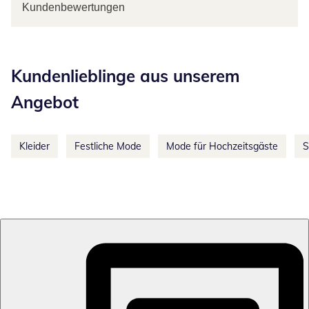
Kundenbewertungen
Kategorie-Empfehlungen überspringen
Kundenlieblinge aus unserem
Angebot
Kleider
Festliche Mode
Mode für Hochzeitsgäste
S