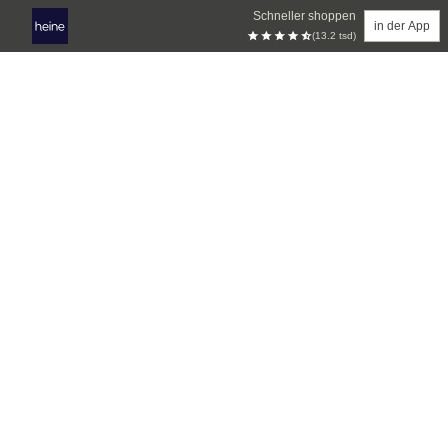
Schneller shoppen
in der App
(13.2 tsd)
Zum Hauptinhalt springen