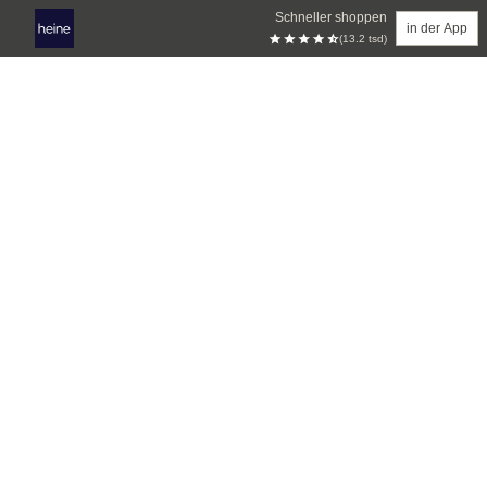
Schneller shoppen
in der App
(13.2 tsd)
Zum Hauptinhalt springen