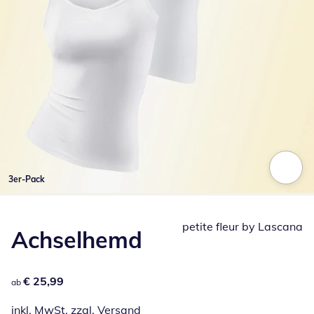
3er-Pack
Zum Vergrößern auf das Bild klicken
petite fleur by Lascana
Achselhemd
€ 25,99
€ 25,99
ab
inkl. MwSt. zzgl.
Versand