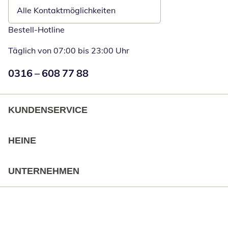
Alle Kontaktmöglichkeiten
Bestell-Hotline
Täglich von 07:00 bis 23:00 Uhr
Numéro de téléphone:
0316 – 608 77 88
Öffnet Telefon
KUNDENSERVICE
HEINE
UNTERNEHMEN