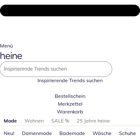
Menü
Inspirierende Trends suchen
Bestellschein
Merkzettel
Warenkorb
Produktkategorien überspringen
Mode
Wohnen
SALE %
25 Jahre heine
Neu!
Damenmode
Bademode
Wäsche
Schuhe