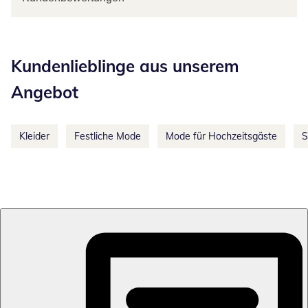
Kategorie-Empfehlungen überspringen
Kundenlieblinge aus unserem
Angebot
Kleider
Festliche Mode
Mode für Hochzeitsgäste
S