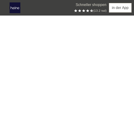
Schneller shoppen
in der App
(13.2 tsd)
Zum Hauptinhalt springen