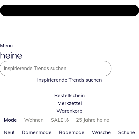
Menü
Inspirierende Trends suchen
Bestellschein
Merkzettel
Warenkorb
Produktkategorien überspringen
Mode
Wohnen
SALE %
25 Jahre heine
Neu!
Damenmode
Bademode
Wäsche
Schuhe