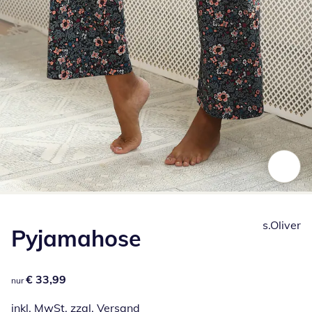
Zum Vergrößern auf das Bild klicken
s.Oliver
Pyjamahose
€ 33,99
€ 33,99
nur
inkl. MwSt. zzgl.
Versand