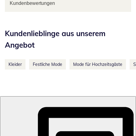
Kundenbewertungen
Kategorie-Empfehlungen überspringen
Kundenlieblinge aus unserem
Angebot
Kleider
Festliche Mode
Mode für Hochzeitsgäste
S