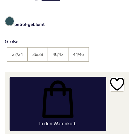
petrol-geblümt
Größe
32/34
36/38
40/42
44/46
In den Warenkorb