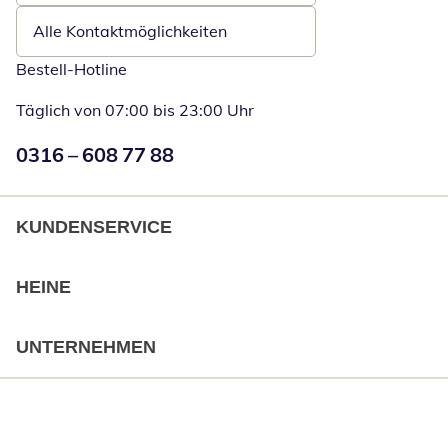
Alle Kontaktmöglichkeiten
Bestell-Hotline
Täglich von 07:00 bis 23:00 Uhr
Numéro de téléphone:
0316 – 608 77 88
Öffnet Telefon
KUNDENSERVICE
HEINE
UNTERNEHMEN