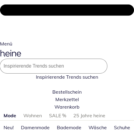
Menü
Inspirierende Trends suchen
Bestellschein
Merkzettel
Warenkorb
Produktkategorien überspringen
Mode
Wohnen
SALE %
25 Jahre heine
Neu!
Damenmode
Bademode
Wäsche
Schuhe