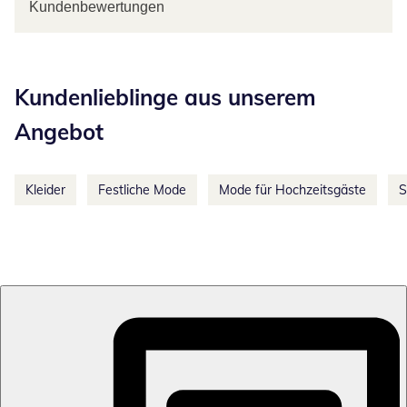
Kundenbewertungen
Kategorie-Empfehlungen überspringen
Kundenlieblinge aus unserem
Angebot
Kleider
Festliche Mode
Mode für Hochzeitsgäste
S