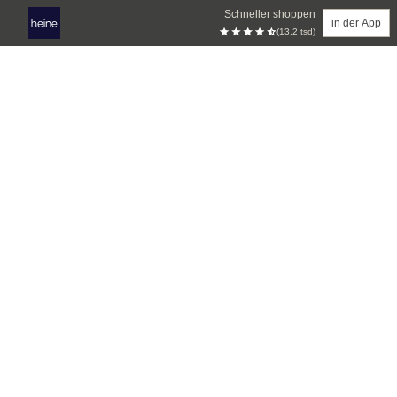
Schneller shoppen
in der App
(13.2 tsd)
Zum Hauptinhalt springen