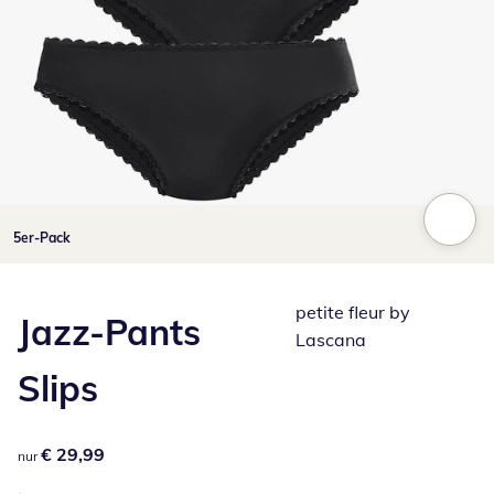
Zum Vergrößern auf das Bild klicken
5er-Pack
petite fleur by
Jazz-Pants
Lascana
Slips
€ 29,99
€ 29,99
nur