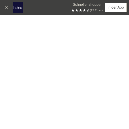
Schneller shoppen
in der App
(13.2 tsd)
Zum Hauptinhalt springen