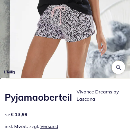
1 Teilig
Zum Vergrößern auf das Bild klicken
Vivance Dreams by
Pyjamaoberteil
Lascana
€ 13,99
€ 13,99
nur
inkl. MwSt. zzgl.
Versand