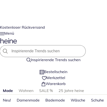
Kostenloser Rückversand
Menü
Inspirierende Trends suchen
Bestellschein
Merkzettel
Warenkorb
Produktkategorien überspringen
Mode
Wohnen
SALE %
25 Jahre heine
Neu!
Damenmode
Bademode
Wäsche
Schuhe