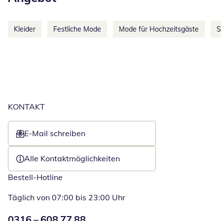
Kleider
Festliche Mode
Mode für Hochzeitsgäste
S
KONTAKT
E-Mail schreiben
Öffnet E-Mail-Client
Alle Kontaktmöglichkeiten
Bestell-Hotline
Täglich von 07:00 bis 23:00 Uhr
Numéro de téléphone:
0316 – 608 77 88
Öffnet Telefon