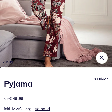
2 Teilig
Zum Vergrößern auf das Bild klicken
s.Oliver
Pyjama
€ 49,99
€ 49,99
nur
inkl. MwSt. zzgl.
Versand