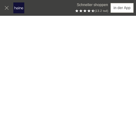
Schneller shoppen
in der App
(13.2 tsd)
Zum Hauptinhalt springen