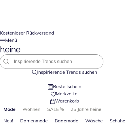
Kostenloser Rückversand
Menü
Inspirierende Trends suchen
Bestellschein
Merkzettel
Warenkorb
Produktkategorien überspringen
Mode
Wohnen
SALE %
25 Jahre heine
Neu!
Damenmode
Bademode
Wäsche
Schuhe