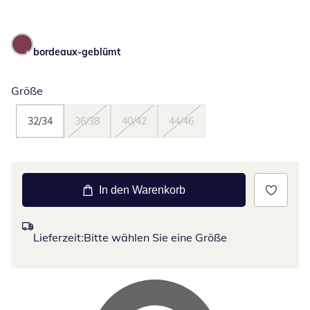
bordeaux-geblümt
Größe
32/34
36/38
40/42
44/46
In den Warenkorb
Lieferzeit:
Bitte wählen Sie eine Größe