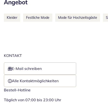
Angebot
Kleider
Festliche Mode
Mode für Hochzeitsgäste
S
KONTAKT
E-Mail schreiben
Öffnet E-Mail-Client
Alle Kontaktmöglichkeiten
Bestell-Hotline
Täglich von 07:00 bis 23:00 Uhr