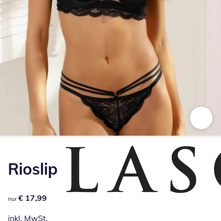
Zum Vergrößern auf das Bild klicken
Rioslip
€ 17,99
€ 17,99
nur
inkl. MwSt.