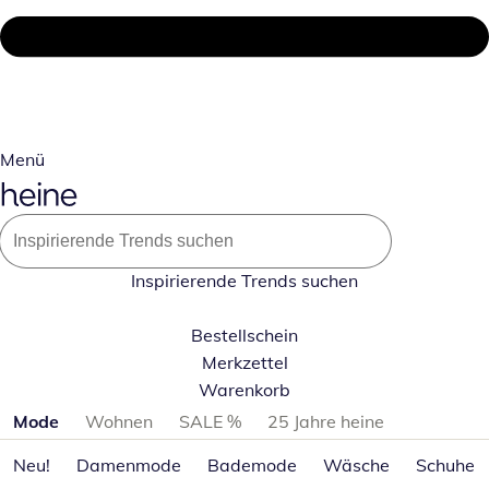
Menü
Inspirierende Trends suchen
Bestellschein
Merkzettel
Warenkorb
Produktkategorien überspringen
Mode
Wohnen
SALE %
25 Jahre heine
Neu!
Damenmode
Bademode
Wäsche
Schuhe