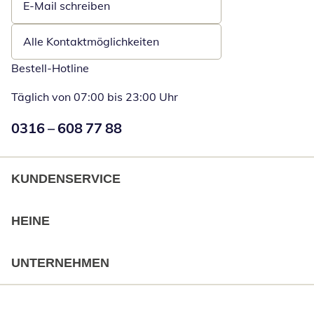
E-Mail schreiben
Öffnet E-Mail-Client
Alle Kontaktmöglichkeiten
Bestell-Hotline
Täglich von 07:00 bis 23:00 Uhr
Numéro de téléphone:
0316 – 608 77 88
Öffnet Telefon
KUNDENSERVICE
HEINE
UNTERNEHMEN