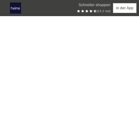
Schneller shoppen
in der App
(13.2 tsd)
Zum Hauptinhalt springen