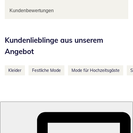
Kundenbewertungen
Kategorie-Empfehlungen überspringen
Kundenlieblinge aus unserem
Angebot
Kleider
Festliche Mode
Mode für Hochzeitsgäste
S