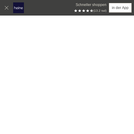
Schneller shoppen
in der App
(13.2 tsd)
Zum Hauptinhalt springen