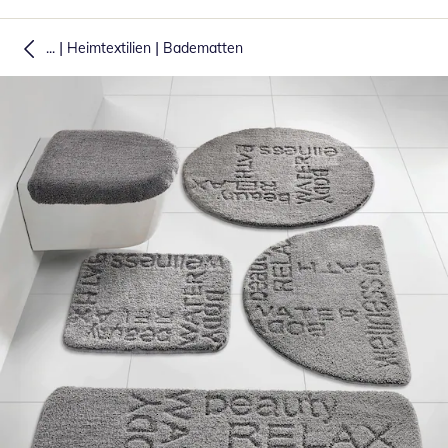
|
|
...
Heimtextilien
Badematten