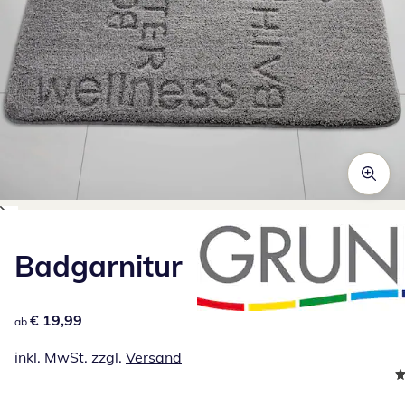
Zum Vergrößern auf das Bild klicken
Badgarnitur
€ 19,99
€ 19,99
ab
inkl. MwSt. zzgl.
Versand