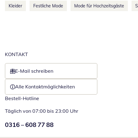
Kleider
Festliche Mode
Mode für Hochzeitsgäste
S
KONTAKT
E-Mail schreiben
Öffnet E-Mail-Client
Alle Kontaktmöglichkeiten
Bestell-Hotline
Täglich von 07:00 bis 23:00 Uhr
Numéro de téléphone:
0316 – 608 77 88
Öffnet Telefon