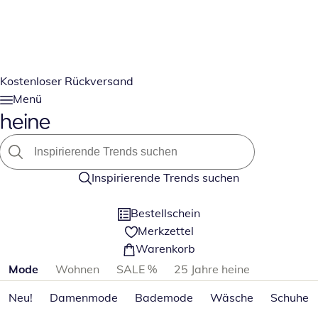
Kostenloser Rückversand
Menü
Inspirierende Trends suchen
Bestellschein
Merkzettel
Warenkorb
Produktkategorien überspringen
Mode
Wohnen
SALE %
25 Jahre heine
Neu!
Damenmode
Bademode
Wäsche
Schuhe