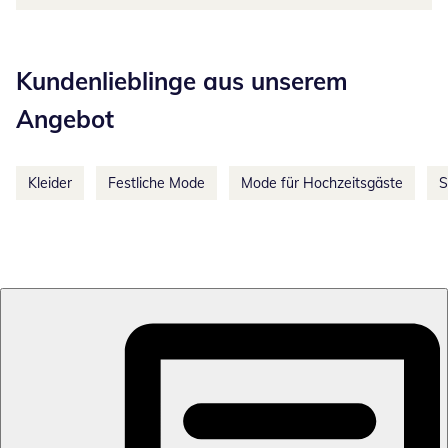
Kategorie-Empfehlungen überspringen
Kundenlieblinge aus unserem
Angebot
Kleider
Festliche Mode
Mode für Hochzeitsgäste
S