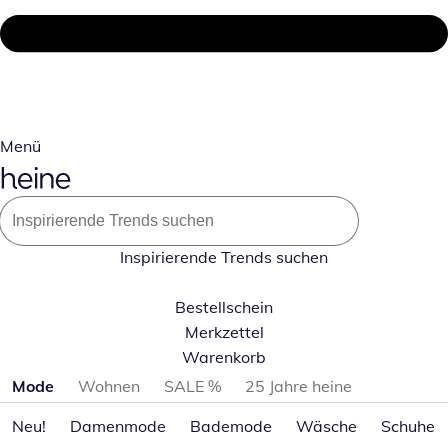
Menü
Inspirierende Trends suchen
Bestellschein
Merkzettel
Warenkorb
Produktkategorien überspringen
Mode
Wohnen
SALE %
25 Jahre heine
Neu!
Damenmode
Bademode
Wäsche
Schuhe