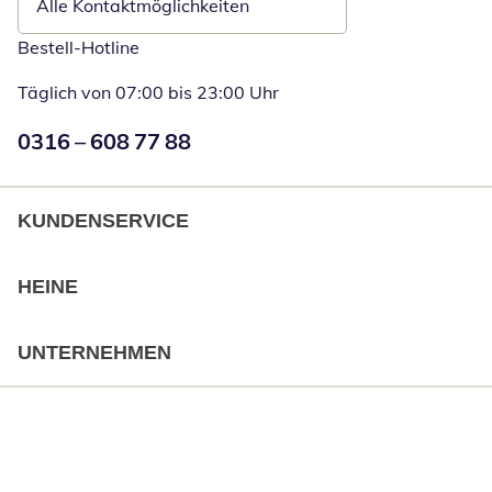
Alle Kontaktmöglichkeiten
Bestell-Hotline
Täglich von 07:00 bis 23:00 Uhr
Numéro de téléphone:
0316 – 608 77 88
Öffnet Telefon
KUNDENSERVICE
HEINE
UNTERNEHMEN