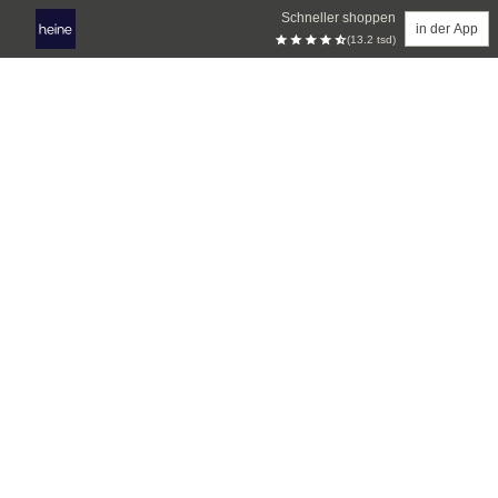
Schneller shoppen
in der App
(13.2 tsd)
Zum Hauptinhalt springen