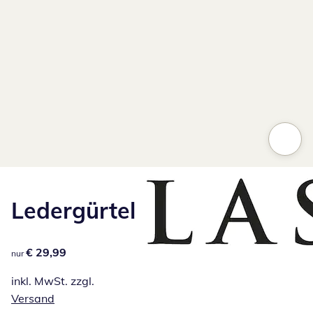
Ledergürtel
€ 29,99
€ 29,99
nur
inkl. MwSt. zzgl.
Versand