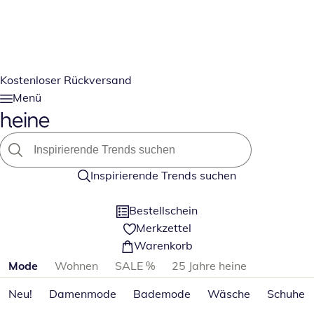
Kostenloser Rückversand
Menü
Inspirierende Trends suchen
Bestellschein
Merkzettel
Warenkorb
Produktkategorien überspringen
Mode
Wohnen
SALE %
25 Jahre heine
Neu!
Damenmode
Bademode
Wäsche
Schuhe