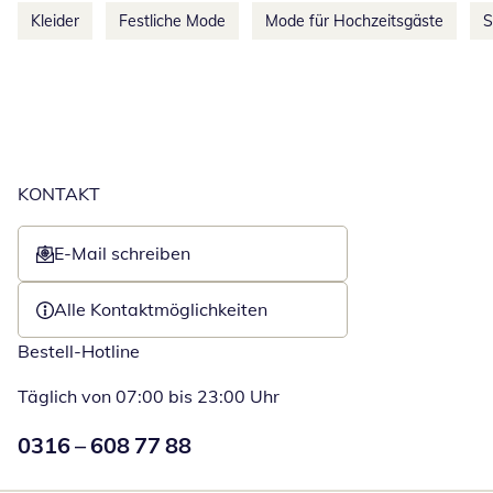
Kleider
Festliche Mode
Mode für Hochzeitsgäste
S
KONTAKT
E-Mail schreiben
Öffnet E-Mail-Client
Alle Kontaktmöglichkeiten
Bestell-Hotline
Täglich von 07:00 bis 23:00 Uhr
Numéro de téléphone:
0316 – 608 77 88
Öffnet Telefon