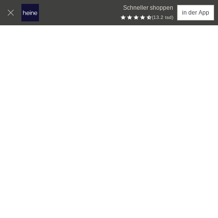
Schneller shoppen
in der App
(13.2 tsd)
Zum Hauptinhalt springen