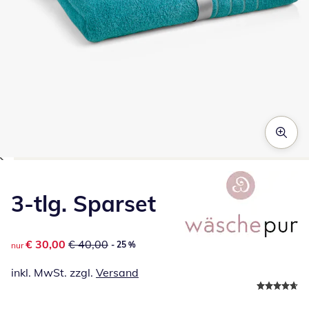
Zum Vergrößern auf das Bild klicken
3-tlg. Sparset
reduzierter Preis € 30,00, vorheriger Preis: € 40,00
€ 30,00
€ 40,00
- 25 %
nur
inkl. MwSt. zzgl.
Versand