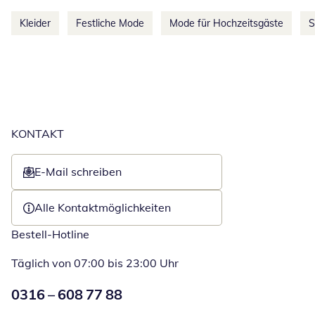
Kleider
Festliche Mode
Mode für Hochzeitsgäste
S
KONTAKT
E-Mail schreiben
Öffnet E-Mail-Client
Alle Kontaktmöglichkeiten
Bestell-Hotline
Täglich von 07:00 bis 23:00 Uhr
Numéro de téléphone:
0316 – 608 77 88
Öffnet Telefon