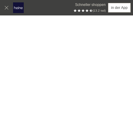
Schneller shoppen
in der App
(13.2 tsd)
Zum Hauptinhalt springen