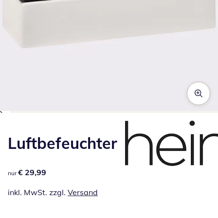
Zum Vergrößern auf das Bild klicken
Luftbefeuchter
€ 29,99
€ 29,99
nur
inkl. MwSt. zzgl.
Versand