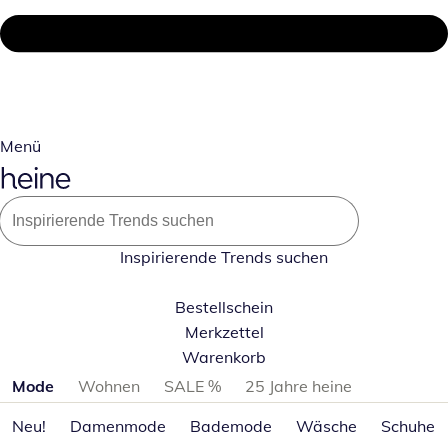
Menü
Inspirierende Trends suchen
Bestellschein
Merkzettel
Warenkorb
Produktkategorien überspringen
Mode
Wohnen
SALE %
25 Jahre heine
Neu!
Damenmode
Bademode
Wäsche
Schuhe