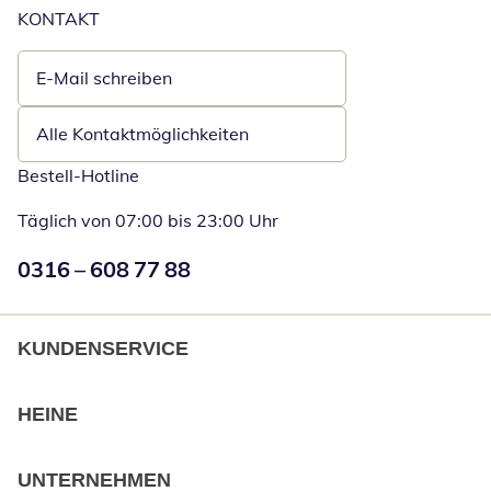
KONTAKT
E-Mail schreiben
Öffnet E-Mail-Client
Alle Kontaktmöglichkeiten
Bestell-Hotline
Täglich von 07:00 bis 23:00 Uhr
Numéro de téléphone:
0316 – 608 77 88
Öffnet Telefon
KUNDENSERVICE
HEINE
UNTERNEHMEN