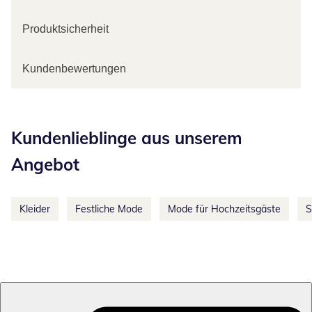
Produktsicherheit
Kundenbewertungen
Kategorie-Empfehlungen überspringen
Kundenlieblinge aus unserem
Angebot
Kleider
Festliche Mode
Mode für Hochzeitsgäste
S