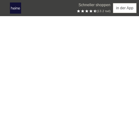
Schneller shoppen
in der App
(13.2 tsd)
Zum Hauptinhalt springen