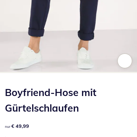
Zum Vergrößern auf das Bild klicken
Boyfriend-Hose mit
Gürtelschlaufen
€ 49,99
€ 49,99
nur