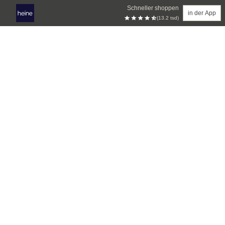
Schneller shoppen
in der App
(13.2 tsd)
Zum Hauptinhalt springen