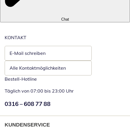
Chat
KONTAKT
E-Mail schreiben
Öffnet E-Mail-Client
Alle Kontaktmöglichkeiten
Bestell-Hotline
Täglich von 07:00 bis 23:00 Uhr
Numéro de téléphone:
0316 – 608 77 88
Öffnet Telefon
KUNDENSERVICE