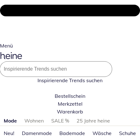
Menü
Inspirierende Trends suchen
Bestellschein
Merkzettel
Warenkorb
Produktkategorien überspringen
Mode
Wohnen
SALE %
25 Jahre heine
Neu!
Damenmode
Bademode
Wäsche
Schuhe