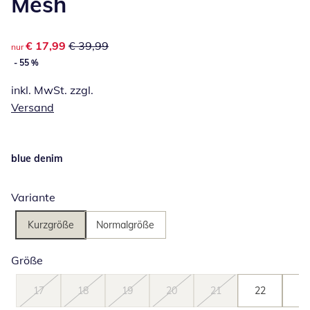
Mesh
reduzierter Preis € 17,99, vorheriger Preis: € 39,99
€ 17,99
€ 39,99
nur
- 55 %
inkl. MwSt. zzgl.
Versand
blue denim
Variante
Kurzgröße
Normalgröße
Größe
17
18
19
20
21
22
23