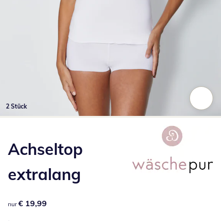
2 Stück
Zum Vergrößern auf das Bild klicken
Achseltop
extralang
€ 19,99
€ 19,99
nur