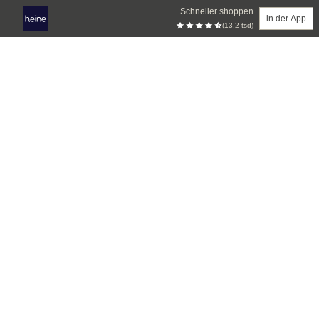
Schneller shoppen
in der App
(13.2 tsd)
Zum Hauptinhalt springen