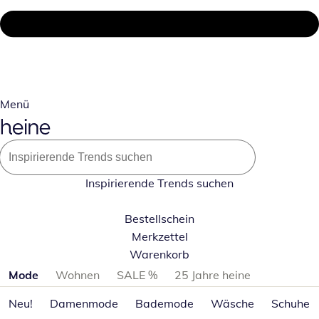
Menü
Inspirierende Trends suchen
Bestellschein
Merkzettel
Warenkorb
Produktkategorien überspringen
Mode
Wohnen
SALE %
25 Jahre heine
Neu!
Damenmode
Bademode
Wäsche
Schuhe