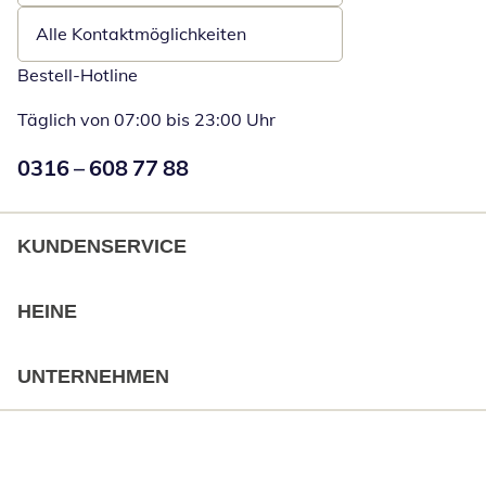
Alle Kontaktmöglichkeiten
Bestell-Hotline
Täglich von 07:00 bis 23:00 Uhr
Numéro de téléphone:
0316 – 608 77 88
Öffnet Telefon
KUNDENSERVICE
HEINE
UNTERNEHMEN