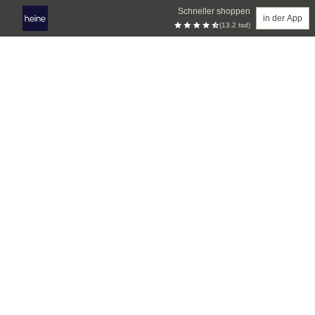
Schneller shoppen
in der App
(13.2 tsd)
Zum Hauptinhalt springen