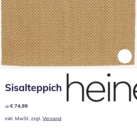
Zum Vergrößern auf das Bild klicken
Sisalteppich
€ 74,99
€ 74,99
ab
inkl. MwSt. zzgl.
Versand