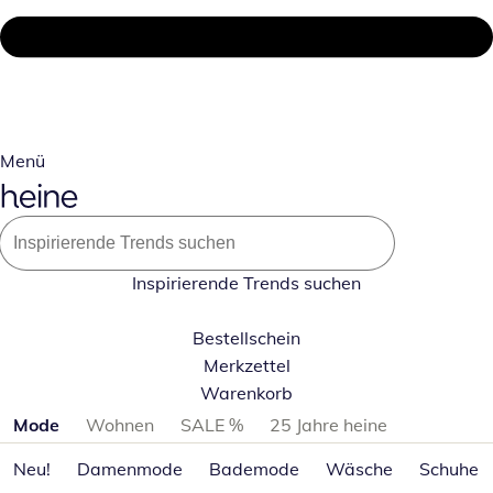
Menü
Inspirierende Trends suchen
Bestellschein
Merkzettel
Warenkorb
Produktkategorien überspringen
Mode
Wohnen
SALE %
25 Jahre heine
Neu!
Damenmode
Bademode
Wäsche
Schuhe