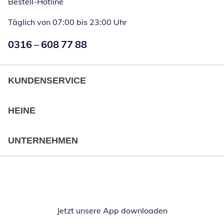
Bestell-Hotline
Täglich von 07:00 bis 23:00 Uhr
Numéro de téléphone:
0316 – 608 77 88
Öffnet Telefon
KUNDENSERVICE
HEINE
UNTERNEHMEN
Jetzt unsere App downloaden
Öffnet in neue