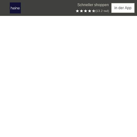
Schneller shoppen
in der App
(13.2 tsd)
Zum Hauptinhalt springen