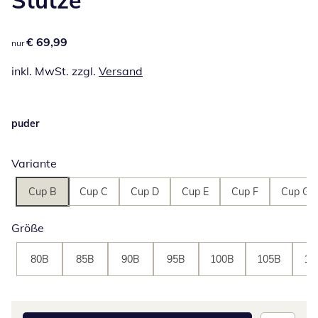
€ 69,99
€ 69,99
nur
inkl. MwSt. zzgl.
Versand
puder
Variante
Cup B
Cup C
Cup D
Cup E
Cup F
Cup G
Größe
80B
85B
90B
95B
100B
105B
11