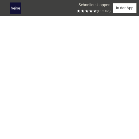
Schneller shoppen
in der App
(13.2 tsd)
Zum Hauptinhalt springen