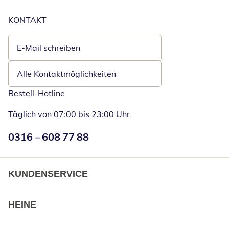
KONTAKT
E-Mail schreiben
Öffnet E-Mail-Client
Alle Kontaktmöglichkeiten
Bestell-Hotline
Täglich von 07:00 bis 23:00 Uhr
Numéro de téléphone:
0316 – 608 77 88
Öffnet Telefon
KUNDENSERVICE
HEINE