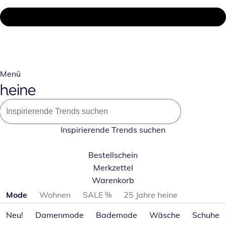
Menü
Inspirierende Trends suchen
Bestellschein
Merkzettel
Warenkorb
Produktkategorien überspringen
Mode
Wohnen
SALE %
25 Jahre heine
Neu!
Damenmode
Bademode
Wäsche
Schuhe