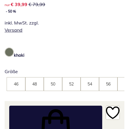
reduzierter Preis € 39,99, vorheriger Preis: € 79,99
€ 39,99
€ 79,99
nur
- 50 %
inkl. MwSt. zzgl.
Versand
khaki
Größe
46
48
50
52
54
56
58