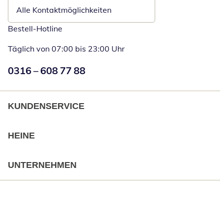
Alle Kontaktmöglichkeiten
Bestell-Hotline
Täglich von 07:00 bis 23:00 Uhr
Numéro de téléphone:
0316 – 608 77 88
Öffnet Telefon
KUNDENSERVICE
HEINE
UNTERNEHMEN