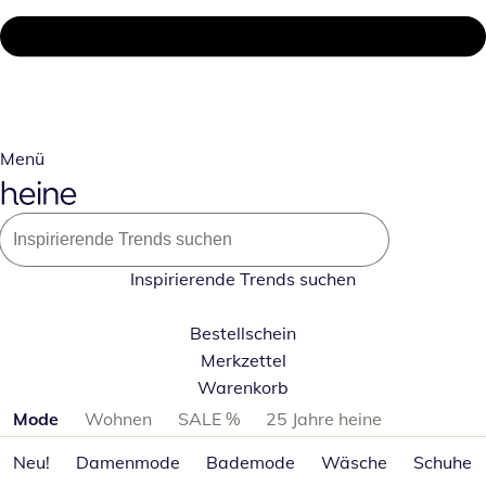
Menü
Inspirierende Trends suchen
Bestellschein
Merkzettel
Warenkorb
Produktkategorien überspringen
Mode
Wohnen
SALE %
25 Jahre heine
Neu!
Damenmode
Bademode
Wäsche
Schuhe