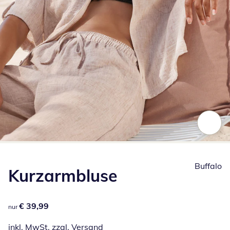
Zum Vergrößern auf das Bild klicken
Buffalo
Kurzarmbluse
€ 39,99
€ 39,99
nur
inkl. MwSt. zzgl.
Versand