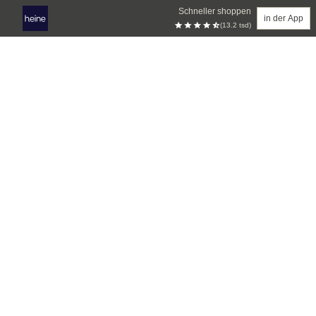
Schneller shoppen
in der App
(13.2 tsd)
Zum Hauptinhalt springen