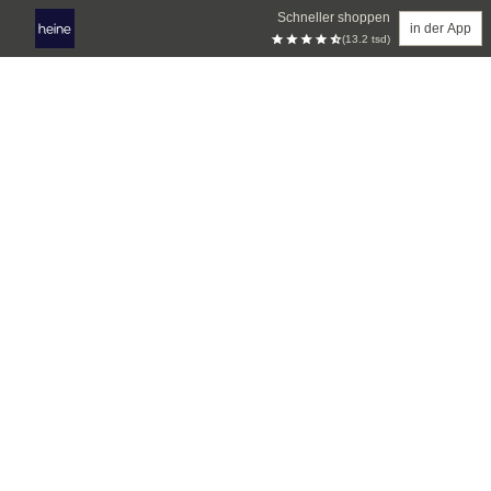
Schneller shoppen
in der App
(13.2 tsd)
Zum Hauptinhalt springen