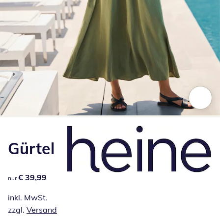
Zum Vergrößern auf das Bild klicken
Gürtel
€ 39,99
€ 39,99
nur
inkl. MwSt.
zzgl.
Versand