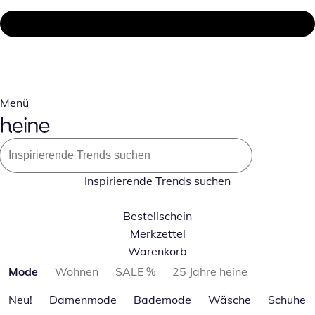
Menü
Inspirierende Trends suchen
Bestellschein
Merkzettel
Warenkorb
Produktkategorien überspringen
Mode
Wohnen
SALE %
25 Jahre heine
Neu!
Damenmode
Bademode
Wäsche
Schuhe