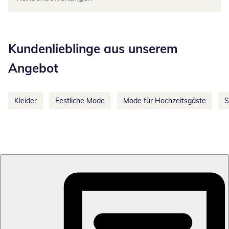
Kategorie-Empfehlungen überspringen
Kundenlieblinge aus unserem
Angebot
Kleider
Festliche Mode
Mode für Hochzeitsgäste
S