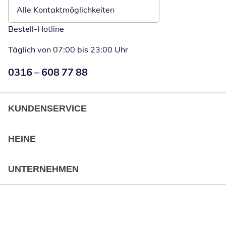
Alle Kontaktmöglichkeiten
Bestell-Hotline
Täglich von 07:00 bis 23:00 Uhr
Numéro de téléphone:
0316 – 608 77 88
Öffnet Telefon
KUNDENSERVICE
HEINE
UNTERNEHMEN