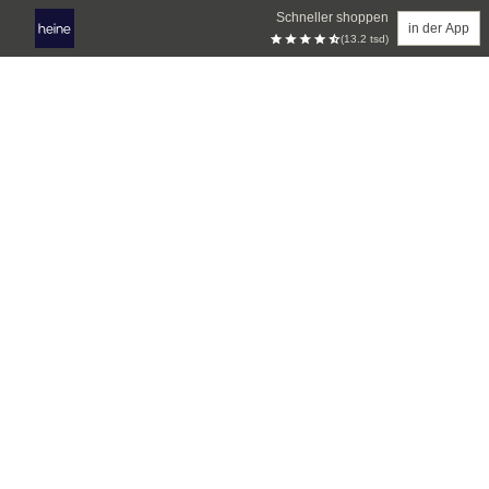
Schneller shoppen
in der App
(13.2 tsd)
Zum Hauptinhalt springen