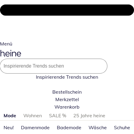
Menü
Inspirierende Trends suchen
Bestellschein
Merkzettel
Warenkorb
Produktkategorien überspringen
Mode
Wohnen
SALE %
25 Jahre heine
Neu!
Damenmode
Bademode
Wäsche
Schuhe