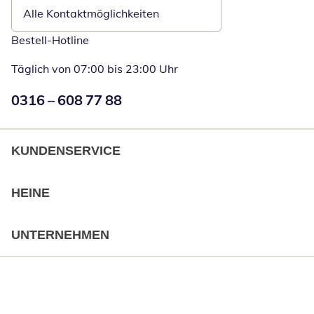
Alle Kontaktmöglichkeiten
Bestell-Hotline
Täglich von 07:00 bis 23:00 Uhr
Numéro de téléphone:
0316 – 608 77 88
Öffnet Telefon
KUNDENSERVICE
HEINE
UNTERNEHMEN