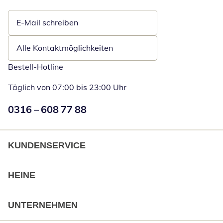
E-Mail schreiben
Öffnet E-Mail-Client
Alle Kontaktmöglichkeiten
Bestell-Hotline
Täglich von 07:00 bis 23:00 Uhr
Numéro de téléphone:
0316 – 608 77 88
Öffnet Telefon
KUNDENSERVICE
HEINE
UNTERNEHMEN