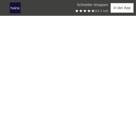
Schneller shoppen
in der App
(13.2 tsd)
Zum Hauptinhalt springen