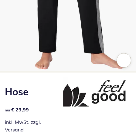
Zum Vergrößern auf das Bild klicken
Hose
€ 29,99
€ 29,99
nur
inkl. MwSt. zzgl.
Versand