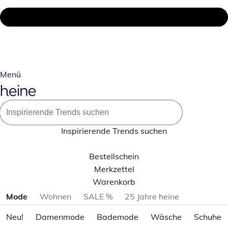
Menü
Inspirierende Trends suchen
Bestellschein
Merkzettel
Warenkorb
Produktkategorien überspringen
Mode
Wohnen
SALE %
25 Jahre heine
Neu!
Damenmode
Bademode
Wäsche
Schuhe