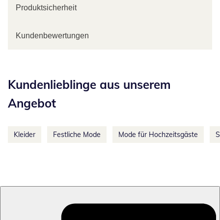
Produktsicherheit
Kundenbewertungen
Kategorie-Empfehlungen überspringen
Kundenlieblinge aus unserem
Angebot
Kleider
Festliche Mode
Mode für Hochzeitsgäste
S