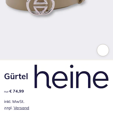
Zum Vergrößern auf das Bild klicken
Gürtel
€ 74,99
€ 74,99
nur
inkl. MwSt.
zzgl.
Versand