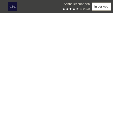
Schneller shoppen
in der App
(13.2 tsd)
Zum Hauptinhalt springen