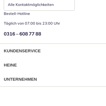
Alle Kontaktmöglichkeiten
Bestell-Hotline
Täglich von 07:00 bis 23:00 Uhr
Numéro de téléphone:
0316 – 608 77 88
Öffnet Telefon
KUNDENSERVICE
HEINE
UNTERNEHMEN