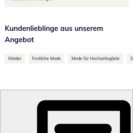
Kategorie-Empfehlungen überspringen
Kundenlieblinge aus unserem
Angebot
Kleider
Festliche Mode
Mode für Hochzeitsgäste
S