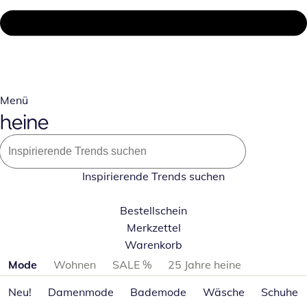
Menü
Inspirierende Trends suchen
Bestellschein
Merkzettel
Warenkorb
Produktkategorien überspringen
Mode
Wohnen
SALE %
25 Jahre heine
Neu!
Damenmode
Bademode
Wäsche
Schuhe