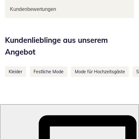
Kundenbewertungen
Kategorie-Empfehlungen überspringen
Kundenlieblinge aus unserem
Angebot
Kleider
Festliche Mode
Mode für Hochzeitsgäste
S