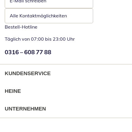
E-Mail schreiben
Öffnet E-Mail-Client
Alle Kontaktmöglichkeiten
Bestell-Hotline
Täglich von 07:00 bis 23:00 Uhr
Numéro de téléphone:
0316 – 608 77 88
Öffnet Telefon
KUNDENSERVICE
HEINE
UNTERNEHMEN