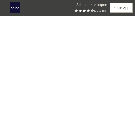
Schneller shoppen
in der App
(13.2 tsd)
Zum Hauptinhalt springen