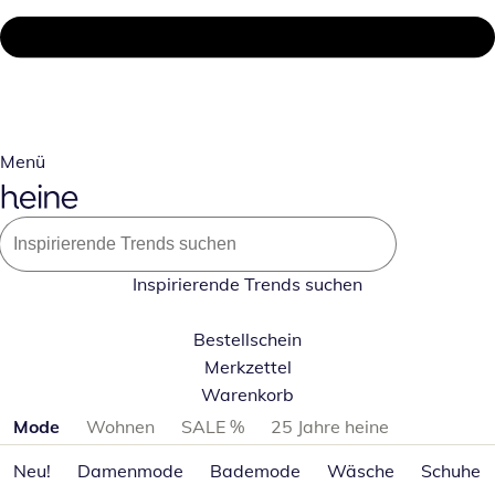
Menü
Inspirierende Trends suchen
Bestellschein
Merkzettel
Warenkorb
Produktkategorien überspringen
Mode
Wohnen
SALE %
25 Jahre heine
Neu!
Damenmode
Bademode
Wäsche
Schuhe