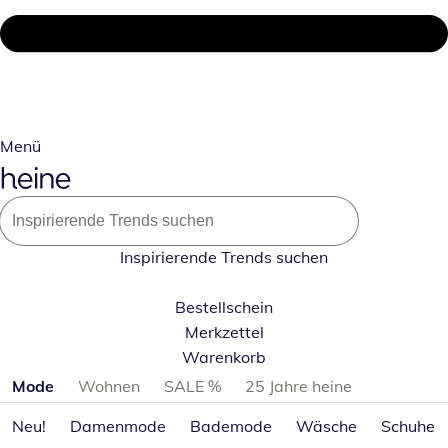
Menü
Inspirierende Trends suchen
Bestellschein
Merkzettel
Warenkorb
Produktkategorien überspringen
Mode
Wohnen
SALE %
25 Jahre heine
Neu!
Damenmode
Bademode
Wäsche
Schuhe