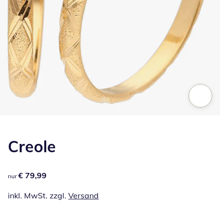
Zum Vergrößern auf das Bild klicken
Creole
€ 79,99
€ 79,99
nur
inkl. MwSt. zzgl.
Versand