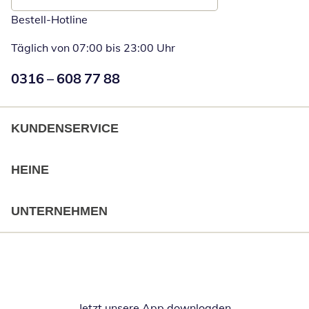
Bestell-Hotline
Täglich von 07:00 bis 23:00 Uhr
Numéro de téléphone:
0316 – 608 77 88
Öffnet Telefon
KUNDENSERVICE
HEINE
UNTERNEHMEN
Jetzt unsere App downloaden
Öffnet in neue