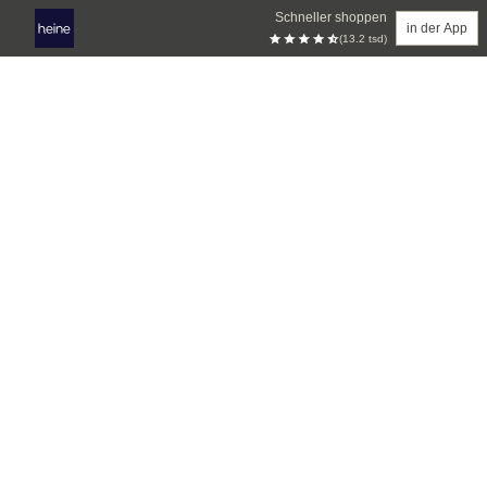
Schneller shoppen
in der App
(13.2 tsd)
Zum Hauptinhalt springen