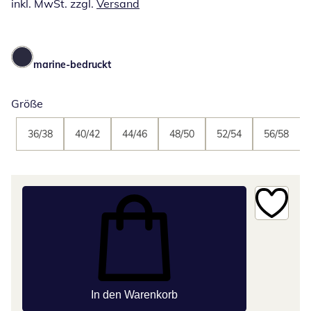
inkl. MwSt. zzgl.
Versand
marine-bedruckt
Größe
36/38
40/42
44/46
48/50
52/54
56/58
In den Warenkorb