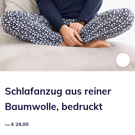
Zum Vergrößern auf das Bild klicken
Schlafanzug aus reiner
Baumwolle, bedruckt
€ 29,00
€ 29,00
nur