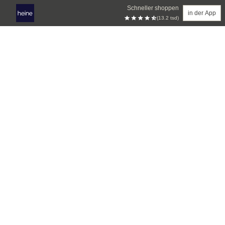
Schneller shoppen
in der App
(13.2 tsd)
Zum Hauptinhalt springen