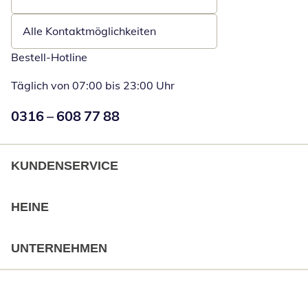
Öffnet E-Mail-Client
Alle Kontaktmöglichkeiten
Bestell-Hotline
Täglich von 07:00 bis 23:00 Uhr
Numéro de téléphone:
0316 – 608 77 88
Öffnet Telefon
KUNDENSERVICE
HEINE
UNTERNEHMEN