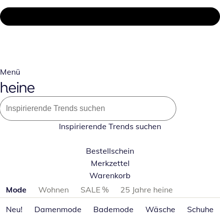
Menü
Inspirierende Trends suchen
Bestellschein
Merkzettel
Warenkorb
Produktkategorien überspringen
Mode
Wohnen
SALE %
25 Jahre heine
Neu!
Damenmode
Bademode
Wäsche
Schuhe