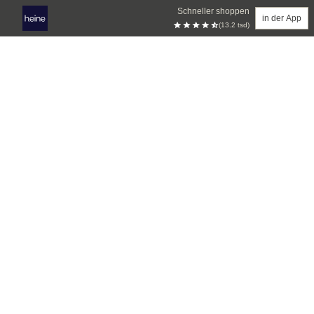
Schneller shoppen
in der App
(13.2 tsd)
Zum Hauptinhalt springen