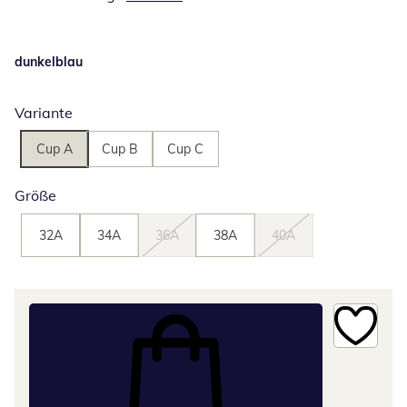
dunkelblau
Variante
Cup A
Cup B
Cup C
Größe
32A
34A
36A
38A
40A