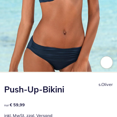
Zum Vergrößern auf das Bild klicken
s.Oliver
Push-Up-Bikini
€ 59,99
€ 59,99
nur
inkl. MwSt. zzgl.
Versand