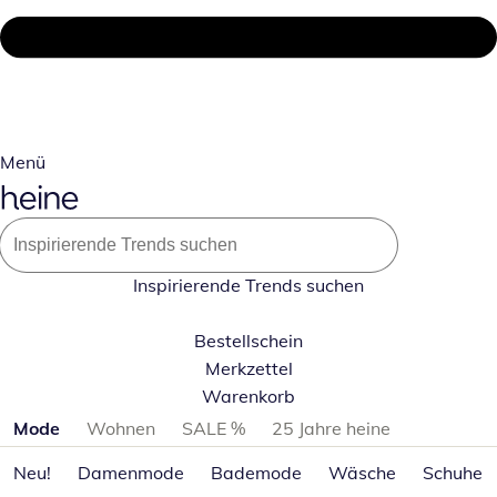
Menü
Inspirierende Trends suchen
Bestellschein
Merkzettel
Warenkorb
Produktkategorien überspringen
Mode
Wohnen
SALE %
25 Jahre heine
Neu!
Damenmode
Bademode
Wäsche
Schuhe