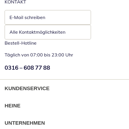
KONTAKT
E-Mail schreiben
Öffnet E-Mail-Client
Alle Kontaktmöglichkeiten
Bestell-Hotline
Täglich von 07:00 bis 23:00 Uhr
Numéro de téléphone:
0316 – 608 77 88
Öffnet Telefon
KUNDENSERVICE
HEINE
UNTERNEHMEN