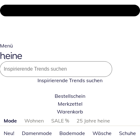
Menü
Inspirierende Trends suchen
Bestellschein
Merkzettel
Warenkorb
Produktkategorien überspringen
Mode
Wohnen
SALE %
25 Jahre heine
Neu!
Damenmode
Bademode
Wäsche
Schuhe