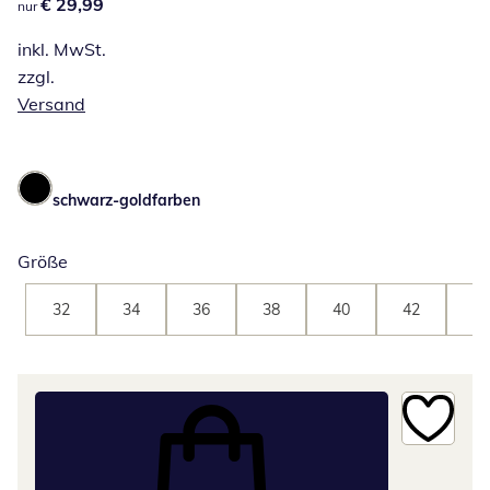
€ 29,99
€ 29,99
nur
inkl. MwSt.
zzgl.
Versand
schwarz-goldfarben
Größe
32
34
36
38
40
42
44