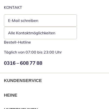
KONTAKT
E-Mail schreiben
Öffnet E-Mail-Client
Alle Kontaktmöglichkeiten
Bestell-Hotline
Täglich von 07:00 bis 23:00 Uhr
Numéro de téléphone:
0316 – 608 77 88
Öffnet Telefon
KUNDENSERVICE
HEINE