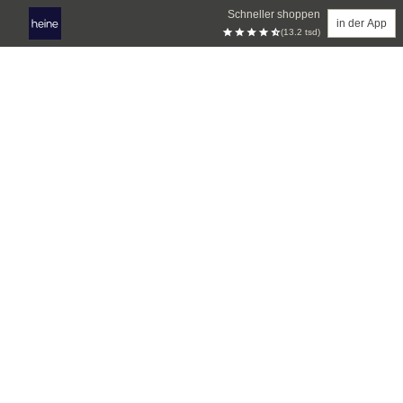
Schneller shoppen
in der App
(13.2 tsd)
Zum Hauptinhalt springen