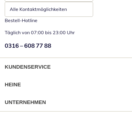
Alle Kontaktmöglichkeiten
Bestell-Hotline
Täglich von 07:00 bis 23:00 Uhr
Numéro de téléphone:
0316 – 608 77 88
Öffnet Telefon
KUNDENSERVICE
HEINE
UNTERNEHMEN