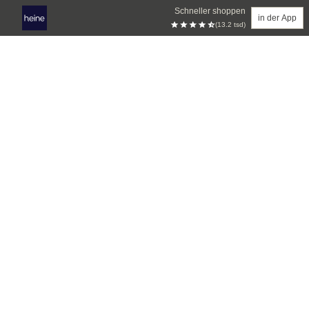
Schneller shoppen
in der App
(13.2 tsd)
Zum Hauptinhalt springen