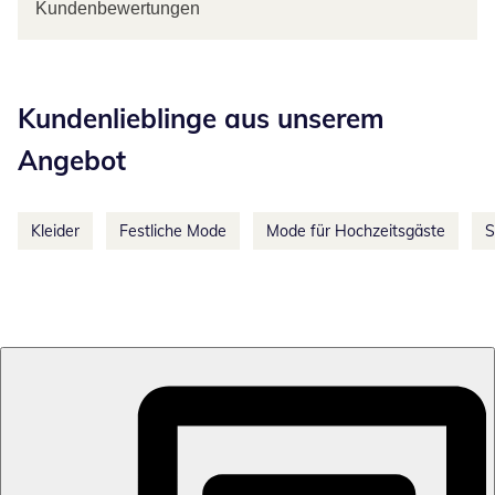
Kundenbewertungen
Kategorie-Empfehlungen überspringen
Kundenlieblinge aus unserem
Angebot
Kleider
Festliche Mode
Mode für Hochzeitsgäste
S