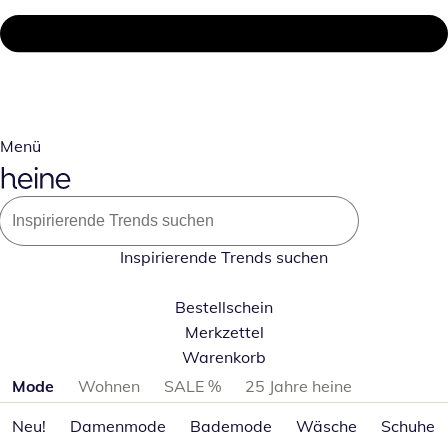
Menü
Inspirierende Trends suchen
Bestellschein
Merkzettel
Warenkorb
Produktkategorien überspringen
Mode
Wohnen
SALE %
25 Jahre heine
Neu!
Damenmode
Bademode
Wäsche
Schuhe