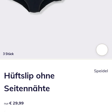
3 Stück
Zum Vergrößern auf das Bild klicken
Speidel
Hüftslip ohne
Seitennähte
€ 29,99
€ 29,99
nur