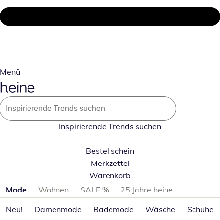
Menü
Inspirierende Trends suchen
Bestellschein
Merkzettel
Warenkorb
Produktkategorien überspringen
Mode
Wohnen
SALE %
25 Jahre heine
Neu!
Damenmode
Bademode
Wäsche
Schuhe