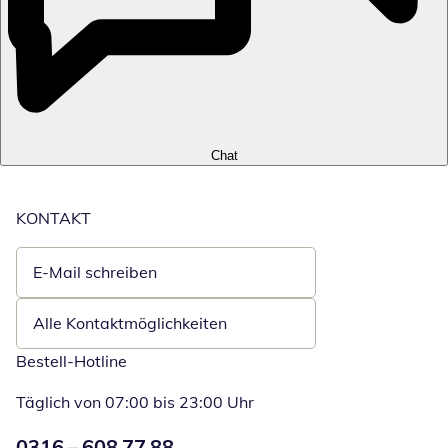
Chat
KONTAKT
E-Mail schreiben
Öffnet E-Mail-Client
Alle Kontaktmöglichkeiten
Bestell-Hotline
Täglich von 07:00 bis 23:00 Uhr
Numéro de téléphone:
0316 – 608 77 88
Öffnet Telefon