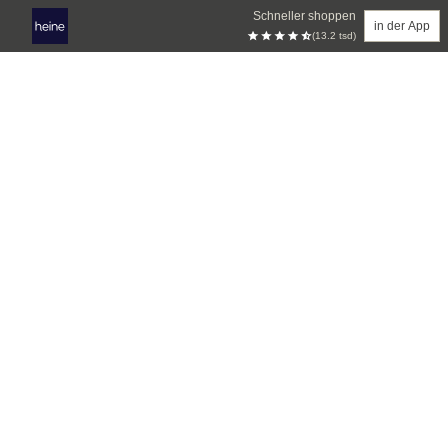
Schneller shoppen
in der App
(13.2 tsd)
Zum Hauptinhalt springen