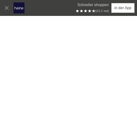
Schneller shoppen
in der App
(13.2 tsd)
Zum Hauptinhalt springen