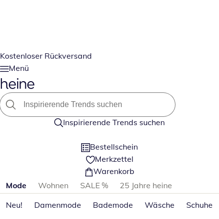
Kostenloser Rückversand
Menü
Inspirierende Trends suchen
Bestellschein
Merkzettel
Warenkorb
Produktkategorien überspringen
Mode
Wohnen
SALE %
25 Jahre heine
Neu!
Damenmode
Bademode
Wäsche
Schuhe