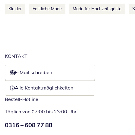
Kleider
Festliche Mode
Mode für Hochzeitsgäste
S
KONTAKT
E-Mail schreiben
Öffnet E-Mail-Client
Alle Kontaktmöglichkeiten
Bestell-Hotline
Täglich von 07:00 bis 23:00 Uhr
Numéro de téléphone:
0316 – 608 77 88
Öffnet Telefon