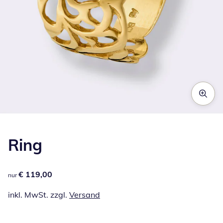
Zum Vergrößern auf das Bild klicken
Ring
€ 119,00
€ 119,00
nur
inkl. MwSt. zzgl.
Versand